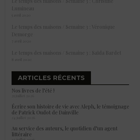
Le temps des maisons / Semaine 3 : Christine
Lumineau
5 avril 2020
Le temps des maisons / Semaine 3 : Véronique
Demorge
7 avril 2020
Le temps des maisons / Semaine 3 : Saïda Bardet
8 avril 2020
ARTICLES RÉCENTS
Nos livres de l’été !
25 juillet 2026
Écrire son histoire de vie avec Aleph, le témoignage
de Patrick Oudot de Dainville
24 juillet 2026
Au service des auteurs, le quotidien d’un agent
littéraire
23 juillet 2026