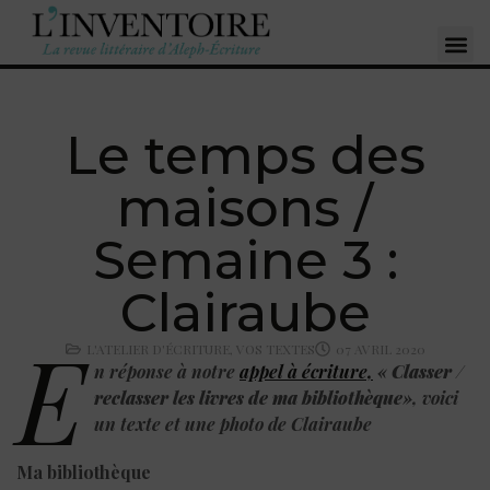
Le temps des
maisons /
Semaine 3 :
Clairaube
E
L'ATELIER D'ÉCRITURE
,
VOS TEXTES
07 AVRIL 2020
n réponse à notre
appel à écriture,
«
Classer /
reclasser les livres de ma bibliothèque
», voici
un texte et une photo d
e Clairaube
Ma bibliothèque