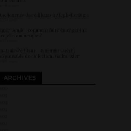
our écrire !
4 juillet 2026
ne Journée des éditeurs à Aleph-Ecriture
 juillet 2026
arie Boulic : comment faire émerger un
rojet romanesque ?
 juillet 2026
ortrait d’éditeur : Benjamin Guérif,
esponsable de collection, Gallmeister
 juillet 2026
ARCHIVES
2026
2025
2024
2023
2022
021
2020