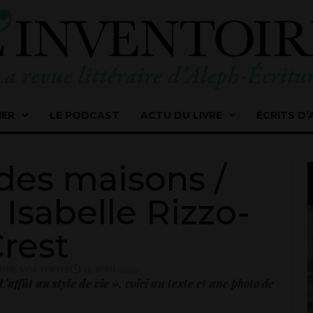
IER
LE PODCAST
ACTU DU LIVRE
ÉCRITS D’
des maisons /
 Isabelle Rizzo-
rest
TURE
,
VOS TEXTES
14 AVRIL 2020
L’affût un style de vie »
, voici un texte et une photo d
e