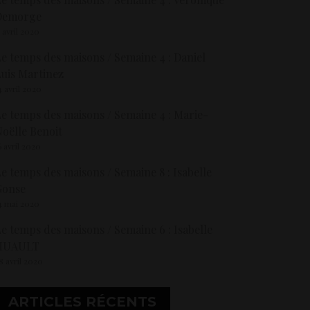
Demorge
5 avril 2020
e temps des maisons / Semaine 4 : Daniel
uis Martinez
4 avril 2020
e temps des maisons / Semaine 4 : Marie-
oëlle Benoit
6 avril 2020
e temps des maisons / Semaine 8 : Isabelle
Gonse
4 mai 2020
e temps des maisons / Semaine 6 : Isabelle
HUAULT
8 avril 2020
ARTICLES RÉCENTS