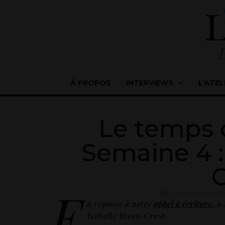
À PROPOS
INTERVIEWS
L’ATEL
Le temps 
Semaine 4 :
C
E
L'ATELIER D'ÉCRI
n réponse à notre
appel à écriture
,
« 
Isabelle Rizzo-Crest
.