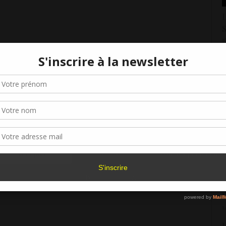
L
1
L
Gérer le consentement aux cookies
1
r offrir les meilleures expériences, nous utilisons des technologies telles que les
kies pour stocker et/ou accéder aux informations des appareils. Le fait de consen
L
es technologies nous permettra de traiter des données telles que le comporteme
P
navigation ou les ID uniques sur ce site. Le fait de ne pas consentir ou de retirer 
1
sentement peut avoir un effet négatif sur certaines caractéristiques et fonctions.
L
Accepter
Refuser
Voir les préférence
1
Politique de cookies
L
D
1
L