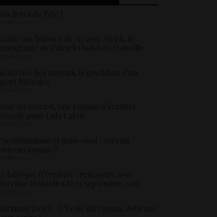
os livres de l’été !
5 juillet 2026
crire son histoire de vie avec Aleph, le
émoignage de Patrick Oudot de Dainville
4 juillet 2026
u service des auteurs, le quotidien d’un
gent littéraire
3 juillet 2026
enir un journal, une routine d’écriture
éconde pour Lola Lafon
1 juillet 2026
’écoféminisme et auto-essai : vers un
nouveau roman ?
8 juillet 2026
a fabrique d’écriture : rencontre avec
aryline Desbiolles le 23 septembre 2026
5 juillet 2026
arianne Jaeglé : L’École du roman, deux ans