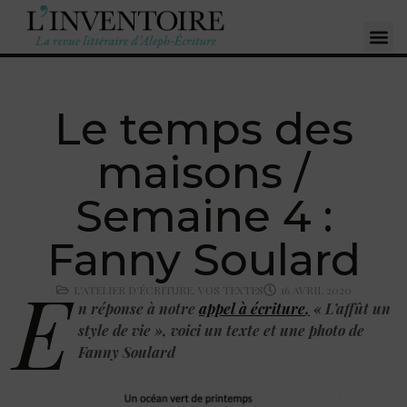
Le temps des
maisons /
Semaine 4 :
Fanny Soulard
E
L'ATELIER D'ÉCRITURE
,
VOS TEXTES
16 AVRIL 2020
n réponse à notre
appel à écriture
,
« L’affût un
style de vie », voici un texte et une photo de
Fanny Soulard