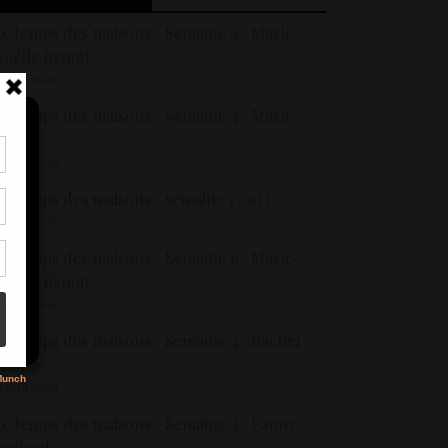
e temps des maisons / Semaine 4 : Marie-
oëlle Benoit
6 avril 2020
e temps des maisons / Semaine 4 : Marie-
Hélène
4 avril 2020
tir
e temps des maisons / semaine 1 : 10 !
nt
son
2 mars 2020
e temps des maisons / Semaine 6 : Marie-
oëlle Benoit
s
9 avril 2020
e temps des maisons / Semaine 4 : Rachel
lanta
7 avril 2020
e temps des maisons / Semaine 4 : Fanny
Soulard