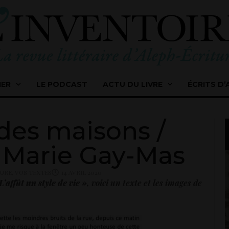
IER
LE PODCAST
ACTU DU LIVRE
ÉCRITS D’
des maisons /
 Marie Gay-Mas
TURE
,
VOS TEXTES
14 AVRIL 2020
L’affût un style de vie »
, voici un texte et les images d
e