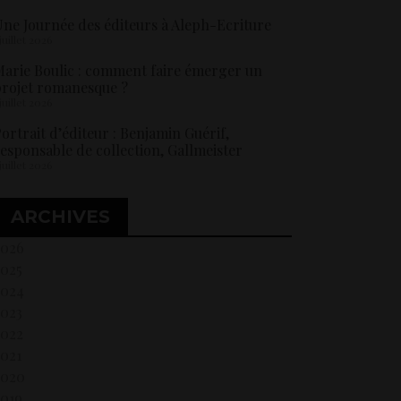
ne Journée des éditeurs à Aleph-Ecriture
 juillet 2026
arie Boulic : comment faire émerger un
rojet romanesque ?
 juillet 2026
ortrait d’éditeur : Benjamin Guérif,
esponsable de collection, Gallmeister
 juillet 2026
ARCHIVES
2026
2025
2024
2023
2022
021
2020
2019