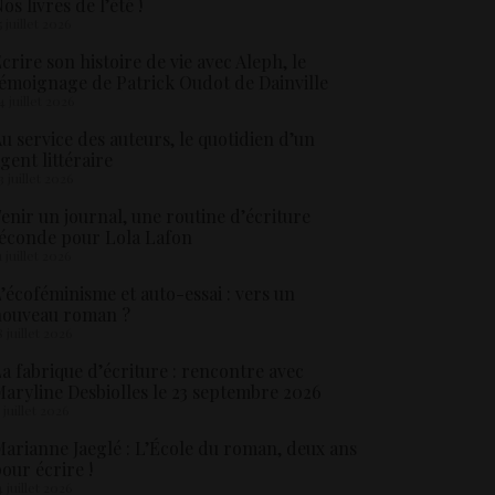
os livres de l’été !
5 juillet 2026
crire son histoire de vie avec Aleph, le
émoignage de Patrick Oudot de Dainville
4 juillet 2026
u service des auteurs, le quotidien d’un
gent littéraire
3 juillet 2026
enir un journal, une routine d’écriture
éconde pour Lola Lafon
1 juillet 2026
’écoféminisme et auto-essai : vers un
nouveau roman ?
8 juillet 2026
a fabrique d’écriture : rencontre avec
aryline Desbiolles le 23 septembre 2026
5 juillet 2026
arianne Jaeglé : L’École du roman, deux ans
our écrire !
4 juillet 2026