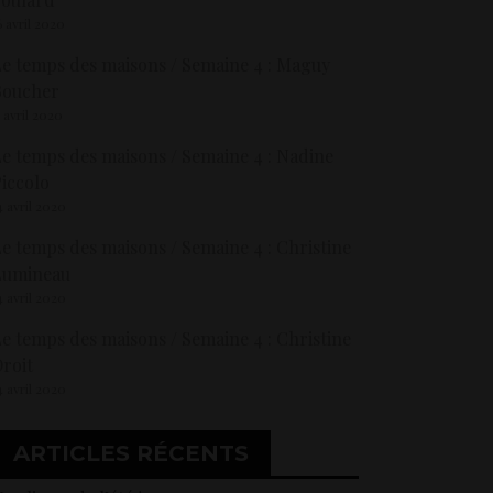
6 avril 2020
e temps des maisons / Semaine 4 : Maguy
Boucher
5 avril 2020
e temps des maisons / Semaine 4 : Nadine
iccolo
4 avril 2020
e temps des maisons / Semaine 4 : Christine
Lumineau
4 avril 2020
e temps des maisons / Semaine 4 : Christine
roit
4 avril 2020
ARTICLES RÉCENTS