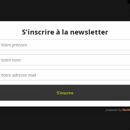
L
N
1
L
Gérer le consentement aux cookies
1
r offrir les meilleures expériences, nous utilisons des technologies telles que les
kies pour stocker et/ou accéder aux informations des appareils. Le fait de consen
L
es technologies nous permettra de traiter des données telles que le comporteme
navigation ou les ID uniques sur ce site. Le fait de ne pas consentir ou de retirer 
2
sentement peut avoir un effet négatif sur certaines caractéristiques et fonctions.
L
N
Accepter
Refuser
Voir les préférence
2
Politique de cookies
L
P
1
L