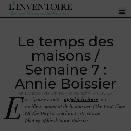
Le temps des
maisons /
Semaine 7 :
Annie Boissier
E
L'ATELIER D'ÉCRITURE
,
VOS TEXTES
06 MAI 2020
n réponse à notre
appel à écriture
, « Le
meilleur moment de la journée (The Best Time
Of The Day) », voici un texte et une
photographie
d’Annie Boissier