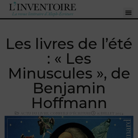
Les livres de l’été
: « Les
Minuscules », de
Benjamin
Hoffmann
ACTU DU LIVRE
,
CONSEILS D'ÉCRITURE
15 JUILLET 2024