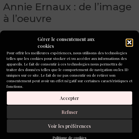
Annie Ernaux : de l’image
à l’oeuvre
Cette mosaïque de films sur laquelle Annie Ernaux a posé
Gérer le consentement aux
en voix off les souvenirs de cette époque, éclaire ce qui est
cookies
dans le hors champs de l’image.Au cours des onze années
Pour offrir les meilleures expériences, nous utilisons des technologies
de tournage des Années Super 8, Annie Ernaux a édité
telles que les cookies pour stocker et/ou accéder aux informations des
trois ouvrages : Les armoires vides. Ce qu’ils disent ou rien
appareils. Le fait de consentir à ces technologies nous permettra de
traiter des données telles que le comportement de navigation ou les ID
et la Femme gelée en 1981 qui marquera la séparation
uniques sur ce site. Le fait de ne pas consentir ou de retirer son
avec son mari.
consentement peut avoir un effet négatif sur certaines caractéristiques et
fonctions.
Écrire à partir d’ « Une
Accepter
femme en contre-jour »
Refuser
de Gaëlle Josse
Voir les préférences
Cette semaine, Arlette Mondon-Neysensas vous propose
Politique de cookies