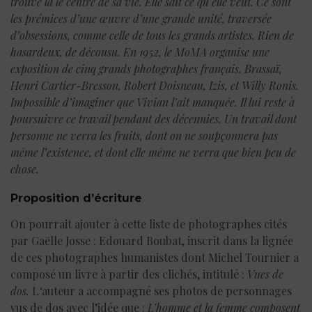
trouve là le centre de sa vie. Elle sait ce qu’elle veut. Ce sont
les prémices d’une œuvre d’une grande unité, traversée
d’obsessions, comme celle de tous les grands artistes. Rien de
hasardeux, de décousu. En 1952, le MoMA organise une
exposition de cinq grands photographes français, Brassaï,
Henri Cartier-Bresson, Robert Doisneau, Izis, et Willy Ronis.
Impossible d’imaginer que Vivian l’ait manquée. Il lui reste à
poursuivre ce travail pendant des décennies. Un travail dont
personne ne verra les fruits, dont on ne soupçonnera pas
même l’existence, et dont elle même ne verra que bien peu de
chose.
Proposition d’écriture
On pourrait ajouter à cette liste de photographes cités
par Gaëlle Josse : Edouard Boubat, inscrit dans la lignée
de ces photographes humanistes dont Michel Tournier a
composé un livre à partir des clichés, intitulé :
Vues de
dos.
L
‘
auteur a accompagné ses photos de personnages
vus de dos avec l’idée que :
L’homme et la femme composent