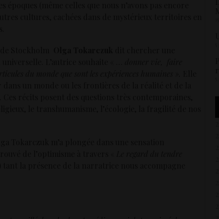
L
les époques (même celles que nous n’avons pas encore
M
autres cultures, cachées dans de mystérieux territoires en
1
s.
U
5
s de Stockholm
Olga Tokarczuk
dit chercher une
P
 universelle. L’autrice souhaite « …
donner vie, faire
r
articules du monde que sont les expériences humaines ».
Elle
5
 dans un monde ou les frontières de la réalité et de la
s. Ces récits posent des questions très contemporaines,
igieux, le transhumanisme, l’écologie, la fragilité de nos
Olga Tokarczuk m’a plongée dans une sensation
 trouvé de l’optimisme à travers «
Le regard du tendre
) tant la présence de la narratrice nous accompagne
2
2