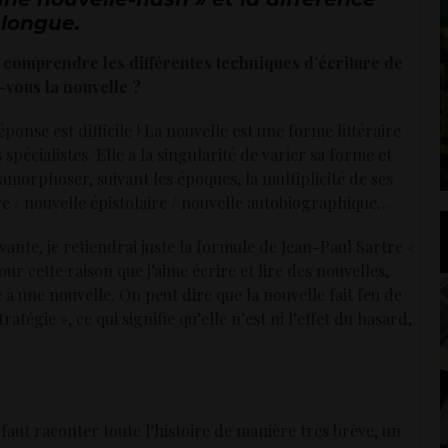
 longue.
à comprendre les différentes techniques d’écriture de
-vous la nouvelle ?
éponse est difficile ! La nouvelle est une forme littéraire
pécialistes. Elle a la singularité de varier sa forme et
étamorphoser, suivant les époques, la multiplicité de ses
ère / nouvelle épistolaire / nouvelle autobiographique…
ante, je retiendrai juste la formule de Jean-Paul Sartre «
our cette raison que j’aime écrire et lire des nouvelles,
 une nouvelle. On peut dire que la nouvelle fait feu de
atégie », ce qui signifie qu’elle n’est ni l’effet du hasard,
 faut raconter toute l’histoire de manière très brève, un