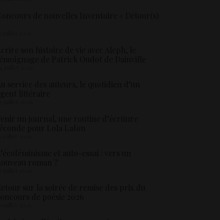
oncours de nouvelles Inventoire « Détour(s)
5 juillet 2026
crire son histoire de vie avec Aleph, le
émoignage de Patrick Oudot de Dainville
4 juillet 2026
u service des auteurs, le quotidien d’un
gent littéraire
3 juillet 2026
enir un journal, une routine d’écriture
éconde pour Lola Lafon
1 juillet 2026
’écoféminisme et auto-essai : vers un
nouveau roman ?
8 juillet 2026
etour sur la soirée de remise des prix du
oncours de poésie 2026
6 juillet 2026