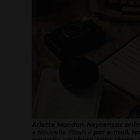
Arlette Mondon-Neycensas
anim
«
Nouvelle Flash »
par e-mail.
No
nouvelle « à chute, sans chute, u