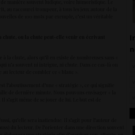
et de manière souvent ludique, voire humoristique. Le
prit, au raccourci trompeur, à tous les jeux autour de la
nouvelles de 100 mots par exemple, c’est un véritable
 chute, ou la chute peut-elle venir en écrivant
e à la chute, alors qu’il en existe de nombreuses sans «
 qui n’a souvent ni intrigue, ni chute. Dans ce cas-là on
e au lecteur de combler ce « blanc ».
st l’aboutissement d’une « stratégie », ce qui signifie
uvaille de dernière minute. Nous pouvons envisager « la
Il s’agit même de se jouer de lui. Le but est de
ssi, qu’elle sera inattendue. Il s’agit pour l’auteur de
uss) du lecteur. De l’orienter dans une direction souvent
eur élaborera une stratégie afin d’esquiver son attente, en