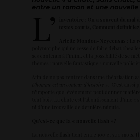
entre un roman et une nouvelle
L’
inventoire : On a souvent du mal 
textes courts, Comment définiriez
Arlette Mondon-Neycensas
:
La r
polymorphe qui ne cesse de faire débat chez les s
ses contenus à l’infini, et la possibilité de se m
thèmes : nouvelle fantastique / nouvelle polici
Afin de ne pas rentrer dans une théorisation sav
L’homme est un conteur d’histoire
». C’est aussi p
n’importe quel événement peut donner matière à
tout bois. La chute est l’aboutissement d’une « str
ni d’une trouvaille de dernière minute.
Qu’est-ce que la « nouvelle flash »?
La nouvelle flash tient entre 100 et 500 mots. Il