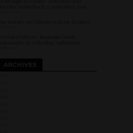
a fabrique d’écriture : rencontre avec
aryline Desbiolles le 23 septembre 2026
5 juillet 2026
ne Journée des éditeurs à Aleph-Ecriture
 juillet 2026
ortrait d’éditeur : Benjamin Guérif,
esponsable de collection, Gallmeister
 juillet 2026
ARCHIVES
2026
2025
2024
2023
2022
021
2020
2019
018