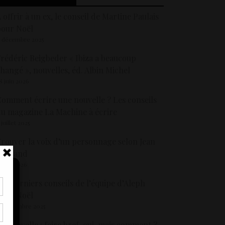
 offrir à un ex, le conseil de Martine Paulais
pour Noël
1 décembre 2025
rédéric Beigbeder « Ibiza a beaucoup
hangé », nouvelles, éd. Albin Michel
8 juin 2026
omment écrire une nouvelle ? Les conseils
u magazine La Machine à écrire
 juillet 2025
rouver la voix d’un personnage selon Jean
Hegland
 avril 2026
es derniers conseils de l’équipe d’Aleph
pour Noël
tir
9 décembre 2025
nt
son
a nouvelle : faire bref, oui, mais comment ?