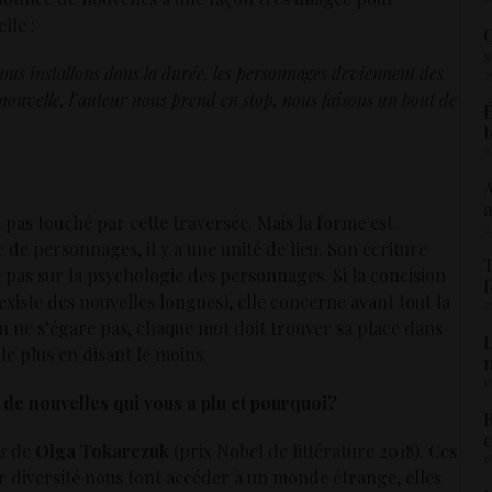
lle :
C
»
ous installons dans la durée, les personnages deviennent des
2
uvelle, l’auteur nous prend en stop, nous faisons un bout de
É
t
2
.
A
a
a pas touché par cette traversée. Mais la forme est
2
e de personnages, il y a une unité de lieu. Son écriture
T
e pas sur la psychologie des personnages. Si la concision
f
xiste des nouvelles longues), elle concerne avant tout la
2
n ne s’égare pas, chaque mot doit trouver sa place dans
L
 le plus en disant le moins.
1
 de nouvelles qui vous a plu et pourquoi?
R
c
s
de
Olga Tokarczuk
(prix Nobel de littérature 2018). Ces
1
r diversité nous font accéder à un monde étrange, elles