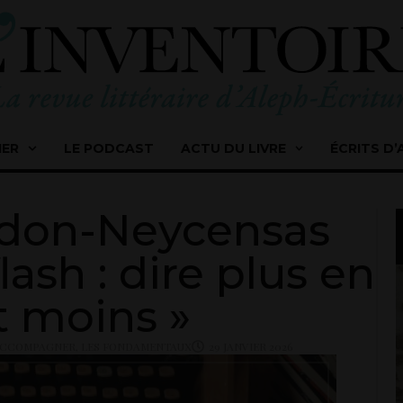
IER
LE PODCAST
ACTU DU LIVRE
ÉCRITS D’
ndon-Neycensas
lash : dire plus en
t moins »
 ACCOMPAGNER
,
LES FONDAMENTAUX
29 JANVIER 2026