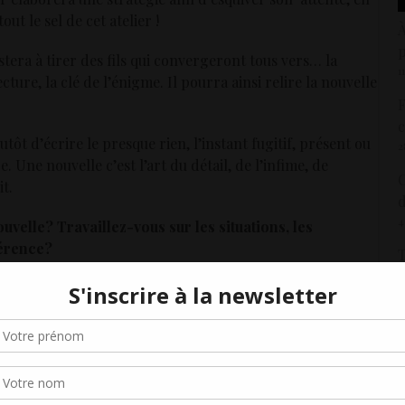
out le sel de cet atelier !
À
stera à tirer des fils qui convergeront tous vers… la
1
cture, la clé de l’énigme. Il pourra ainsi relire la nouvelle
F
c
lutôt d’écrire le presque rien, l’instant fugitif, présent ou
2
. Une nouvelle c’est l’art du détail, de l’infime, de
C
t.
d
4
elle? Travaillez-vous sur les situations, les
férence?
T
de l’anecdote à partir desquels se charpente le récit. En
3
Gérer le consentement aux cookies
 attention particulière au détail, à un geste singulier, on
L
le sa place à cet instant du récit ?… Repère t-on le
r offrir les meilleures expériences, nous utilisons des technologies telles que les
e qui fera événement ? Le participant est invité à puiser
kies pour stocker et/ou accéder aux informations des appareils. Le fait de consen
1
s mettant au service de « l’efficacité » de l’histoire.
es technologies nous permettra de traiter des données telles que le comporteme
navigation ou les ID uniques sur ce site. Le fait de ne pas consentir ou de retirer 
L