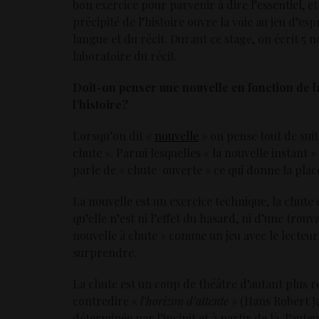
bon exercice pour parvenir à dire l’essentiel, 
précipité de l’histoire ouvre la voie au jeu d’es
langue et du récit. Durant ce stage, on écrit 5 
laboratoire du récit.
Doit-on penser une nouvelle en fonction de la
l’histoire?
Lorsqu’on dit «
nouvelle
» on pense tout de suit
chute ». Parmi lesquelles « la nouvelle instant »
parle de « chute ouverte » ce qui donne la plac
La nouvelle est un exercice technique, la chute e
qu’elle n’est ni l’effet du hasard, ni d’une tro
nouvelle à chute » comme un jeu avec le lecteur. 
surprendre.
La chute est un coup de théâtre d’autant plus réu
contredire «
l’horizon d’attente
» (Hans Robert Ja
déterminée par l’incipit et à partir de là, l’aut