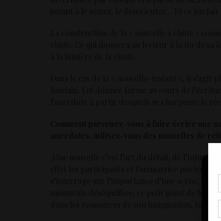
jouant à le semer, le désorienter… Et ce jeu fait t
La construction de la « nouvelle à chute » consi
chute. Ce qui donnera au lecteur à la fin de sa le
à la lumière de la chute.
Dans le cas de la « nouvelle-instant », il s’agit p
lointain. Lui donner forme au cours de l’écriture
l’anecdote à partir desquels se charpente le réci
Comment parvenez-vous à faire écrire une nouv
anecdotes, utilisez-vous des nouvelles de ré
Une nouvelle c’est l’art du détail, de l’infime, 
effet les participants et l’animatrice portent une
s’interroge sur l’importance d’une scène, a t-el
Pou
minuscule déséquilibre, ce petit point de bascul
coo
dans les ressources de son imagination, tout en le
à c
de 