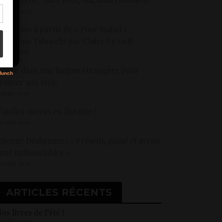
8 juillet 2025
os textes à partir de « Pour Isabel »
s
’Antonio Tabucchi par Claire Le Goff
0 avril 2015
crire dans une langue étrangère pour
rouver son style
 mars 2026
’atelier ouvert en librairie !
0 août 2016
tienne Deslaumes : « Présent, passé et avenir
ont indissociables »
6 mars 2026
ARTICLES RÉCENTS
os livres de l’été !
5 juillet 2026