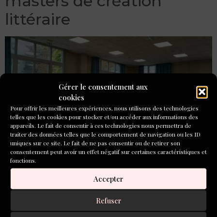
masters de création
littéraire
Gérer le consentement aux
cookies
Pour offrir les meilleures expériences, nous utilisons des technologies
telles que les cookies pour stocker et/ou accéder aux informations des
appareils. Le fait de consentir à ces technologies nous permettra de
traiter des données telles que le comportement de navigation ou les ID
uniques sur ce site. Le fait de ne pas consentir ou de retirer son
consentement peut avoir un effet négatif sur certaines caractéristiques et
fonctions.
Enseigner l’écriture par le biais d’ateliers, à l’école, dans le
Accepter
cadre duau master de création ou d’un parcours de
formation destiné au grand public
Refuser