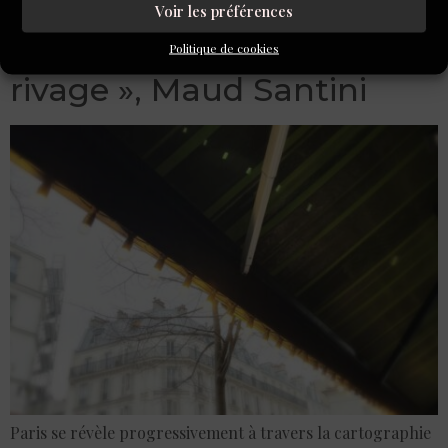
Lectures d’été : « Sans
Voir les préférences
cesse repousser le
Politique de cookies
rivage », Maud Santini
Paris se révèle progressivement à travers la cartographie