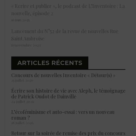
« Ecrire et publier », le podcast de L’Inventoire : La
nouvelle, épisode 2
16 juin 2025
Lancement du N°52 de la revue de nouvelles Rue
Saint Ambroise
11 novembre 2023
ARTICLES RÉCENTS
Concours de nouvelles Inventoire « Détour(s) »
25 juillet 2026
Écrire son histoire de vie avec Aleph, le témoignage
de Patrick Oudot de Dainville
24 juillet 2026
L’écoféminisme et auto-essai : vers un nouveau
roman ?
18 juillet 2026
Retour sur la soirée de remise des prix du concours