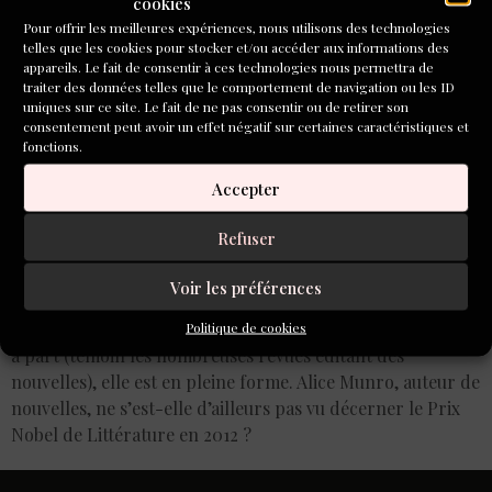
cookies
Pour offrir les meilleures expériences, nous utilisons des technologies
telles que les cookies pour stocker et/ou accéder aux informations des
appareils. Le fait de consentir à ces technologies nous permettra de
traiter des données telles que le comportement de navigation ou les ID
uniques sur ce site. Le fait de ne pas consentir ou de retirer son
consentement peut avoir un effet négatif sur certaines caractéristiques et
fonctions.
Accepter
Refuser
Souvent les éditeurs en France hésitent à publier des
nouvelles, le roman restant l’art majeur et celui qui touche
Voir les préférences
le plus de lecteurs. Pourtant, dans les pays anglo-saxons,
où le trait d’esprit et l’humour tiennent encore une place
Politique de cookies
à part (témoin les nombreuses revues éditant des
nouvelles), elle est en pleine forme. Alice Munro, auteur de
nouvelles, ne s’est-elle d’ailleurs pas vu décerner le Prix
Nobel de Littérature en 2012 ?