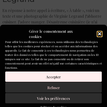
En réponse à notre appel à écriture, « À table », voici un
texte et une photographie de Virginie Legrand J’abhorre
cuisiner. J’adore manger. Désastreuse cuisinière (je n’ai
jamais réussi un crumble quand ma soeur réalisait
Gérer le consentement aux
profiteroles, vacherin et ile flottante dignes d’un étoilé),
cookies
mon plat préféré est la tartine de pain grillée, beurrée. J’ai
Pour offrir les meilleures expériences, nous utilisons des technologies
envoyé […]
telles que les cookies pour stocker et/ou accéder aux informations des
appareils. Le fait de consentir à ces technologies nous permettra de
Le temps des maisons /
traiter des données telles que le comportement de navigation ou les ID
uniques sur ce site. Le fait de ne pas consentir ou de retirer son
consentement peut avoir un effet négatif sur certaines caractéristiques et
Semaine 8 : Marie-Noëlle
fonctions.
Benoit
Accepter
En réponse à notre appel à écriture, « À table », voici un
Refuser
texte et une photographie de Marie-Noëlle Benoit M
acédoine de légumes E ndives braisées R atatouille C
Voir les préférences
lafoutis aux cerises I les flottantes De tout coeur à
Politique de cookies