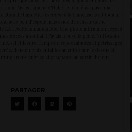
ards presque vides, je trouvai des paquets entamés de
0 que j’avais ramené d’Italie. Je n’en étais pas à ma
boration de baguettes
tradition
à la française avait toujours
donc avec peu d’espoir mais avide de réussir que je
 de LA recette immanquable. Une photo attira mon regard
nnes dorées à souhait ! J’avais trouvé la perle. Nul besoin
rine, sel et levure. Temps de repos minutés et pétrissages
rée, deux ou trois entailles au cutter sur le dessus et
r une croute cuivrée et craquante au sortir du four.
PARTAGER