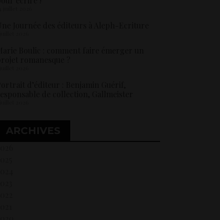
our écrire !
4 juillet 2026
ne Journée des éditeurs à Aleph-Ecriture
 juillet 2026
arie Boulic : comment faire émerger un
rojet romanesque ?
 juillet 2026
ortrait d’éditeur : Benjamin Guérif,
esponsable de collection, Gallmeister
 juillet 2026
ARCHIVES
2026
2025
2024
2023
2022
021
2020