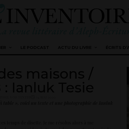
IER
LE PODCAST
ACTU DU LIVRE
ÉCRITS D’
des maisons /
: Ianluk Tesie
ITURE
,
VOS TEXTES
14 MAI 2020
 À table », voici un texte et une photographie
de Ianluk
ces temps de disette. Je me résolus alors à me