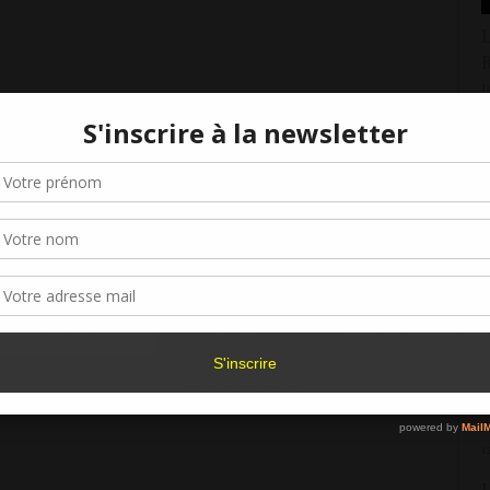
L
1
L
Gérer le consentement aux cookies
1
r offrir les meilleures expériences, nous utilisons des technologies telles que les
kies pour stocker et/ou accéder aux informations des appareils. Le fait de consen
L
es technologies nous permettra de traiter des données telles que le comporteme
F
navigation ou les ID uniques sur ce site. Le fait de ne pas consentir ou de retirer 
1
sentement peut avoir un effet négatif sur certaines caractéristiques et fonctions.
L
Accepter
Refuser
Voir les préférence
1
Politique de cookies
L
1
L