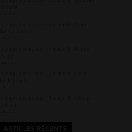
Reinhard
2 mai 2020
e temps des maisons / Semaine 8 : Orane
halvet-Parent
1 mai 2020
e temps des maisons / Semaine 8 : Nadine
iccolo
1 mai 2020
e temps des maisons / Semaine 8 : Marie-
oëlle Benoit
4 mai 2020
e temps des maisons / Semaine 8 : Virginie
Legrand
4 mai 2020
ARTICLES RÉCENTS