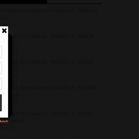
e temps des maisons / Semaine 8 : Fabienne
Rêve
4 mai 2020
e temps des maisons / Semaine 8 : Isabelle
Gonse
4 mai 2020
tir
e temps des maisons / Semaine 8 : Magali
nt
rançois
son
1 mai 2020
e temps des maisons / Semaine 8 : Christine
s
Lumineau
4 mai 2020
e temps des maisons / Semaine 8 : Marie-
Anne Lucas
2 mai 2020
e temps des maisons / Semaine 8 : Catherine