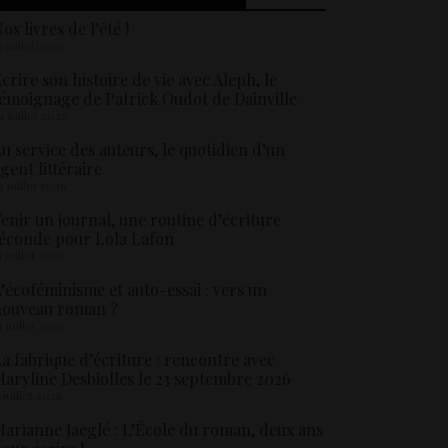
os livres de l’été !
5 juillet 2026
crire son histoire de vie avec Aleph, le
émoignage de Patrick Oudot de Dainville
4 juillet 2026
u service des auteurs, le quotidien d’un
gent littéraire
3 juillet 2026
enir un journal, une routine d’écriture
éconde pour Lola Lafon
1 juillet 2026
’écoféminisme et auto-essai : vers un
nouveau roman ?
8 juillet 2026
a fabrique d’écriture : rencontre avec
aryline Desbiolles le 23 septembre 2026
5 juillet 2026
arianne Jaeglé : L’École du roman, deux ans