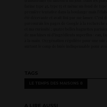
transformer en mitron d’un jour. Dans les plac
farine type 45, type 55 et même un fond de type 0
première tentative dans la boulange mais l’éla
été décevante et avait fini par me lasser. C’est 
parcourais les pages de Google à la recherche
et ma curiosité ; quatre belles baguettes parisie
de machines ni d’ingrédients superflus : eau, fa
à la main. Oxygénation régulière pour une mie aé
surtout le coup de buée indispensable pour avoi
TAGS
LE TEMPS DES MAISONS 8
A LIRE AUSSI