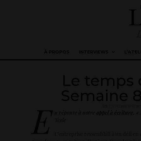
À PROPOS
INTERVIEWS
L’ATEL
Le temps 
Semaine 8 
E
L'ATELIER D'ÉCR
n réponse à notre
appel à écriture
, «
Tesie
L’entreprise ressemblait à un défi en 