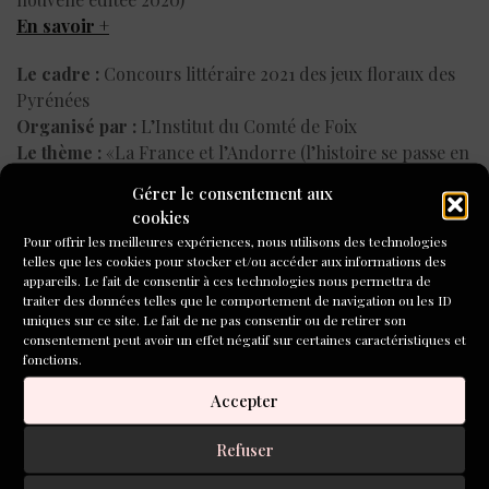
En savoir +
Le cadre :
Concours littéraire 2021 des jeux floraux des
Pyrénées
Organisé par :
L’Institut du Comté de Foix
Le thème :
«La France et l’Andorre (l’histoire se passe en
France et/ou en Andorre). » (3 pages maximum)
Gérer le consentement aux
Date limite pour participer :
1er février 2021
cookies
En savoir +
Pour offrir les meilleures expériences, nous utilisons des technologies
telles que les cookies pour stocker et/ou accéder aux informations des
Et d’autres concours sur textes à la pelle:
ici
appareils. Le fait de consentir à ces technologies nous permettra de
traiter des données telles que le comportement de navigation ou les ID
uniques sur ce site. Le fait de ne pas consentir ou de retirer son
consentement peut avoir un effet négatif sur certaines caractéristiques et
fonctions.
TAGS
PARTAGER
Accepter
CONCOURS DE
Refuser
NOUVELLES 2020