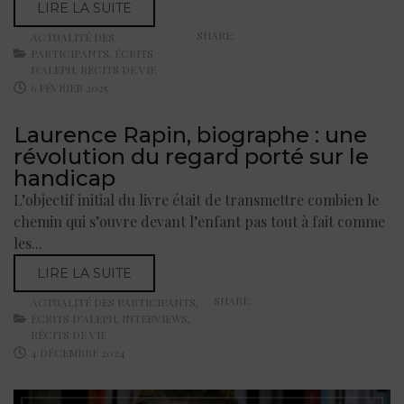
LIRE LA SUITE
SHARE:
ACTUALITÉ DES
PARTICIPANTS
,
ÉCRITS
D'ALEPH
,
RÉCITS DE VIE
6 FÉVRIER 2025
Laurence Rapin, biographe : une
révolution du regard porté sur le
handicap
L’objectif initial du livre était de transmettre combien le
chemin qui s’ouvre devant l’enfant pas tout à fait comme
les...
LIRE LA SUITE
SHARE:
ACTUALITÉ DES PARTICIPANTS
,
ÉCRITS D'ALEPH
,
INTERVIEWS
,
RÉCITS DE VIE
4 DÉCEMBRE 2024