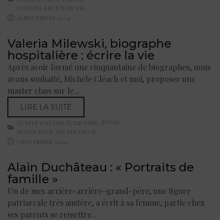
D'ALEPH
,
RÉCITS DE VIE
16 NOVEMBRE 2024
Valeria Milewski, biographe
hospitalière : écrire la vie
Après avoir formé une cinquantaine de biographes, nous
avons souhaité, Michèle Cléach et moi, proposer une
master class sur le...
LIRE LA SUITE
SHARE:
ÉCRITS D'ALEPH
,
ÉCRIVAINS
,
INTERVIEWS
,
RÉCITS DE VIE
5 NOVEMBRE 2024
Alain Duchâteau : « Portraits de
famille »
Un de mes arrière-arrière-grand-père, une figure
patriarcale très austère, a écrit à sa femme, partie chez
ses parents se remettre...