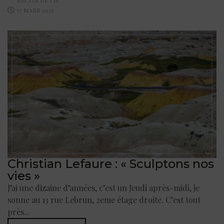
17 MARS 2025
Christian Lefaure : « Sculptons nos
vies »
J’ai une dizaine d’années, c’est un Jeudi après-midi, je
sonne au 13 rue Lebrun, 2eme étage droite. C’est tout
près...