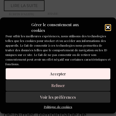
LIRE LA SUITE
SHARE:
ÉCRITS D'ALEPH
,
INTERVIEWS
,
RÉCITS DE
VIE
Gérer le consentement aux
21 OCTOBRE 2024
cookies
Pour offrir les meilleures expériences, nous utilisons des technologies
telles que les cookies pour stocker et/ou accéder aux informations des
appareils. Le fait de consentir à ces technologies nous permettra de
traiter des données telles que le comportement de navigation ou les ID
uniques sur ce site. Le fait de ne pas consentir ou de retirer son
consentement peut avoir un effet négatif sur certaines caractéristiques et
fonctions.
Accepter
Refuser
Voir les préférences
Politique de cookies
« J’écris sur ma vie » à Saint-Jacut-
de-la-mer, témoignage de