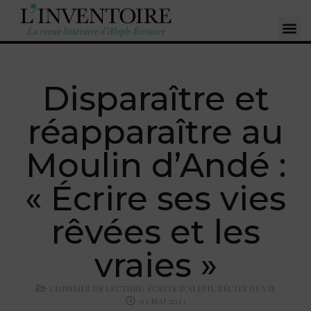
Disparaître et
réapparaître au
Moulin d’Andé :
« Écrire ses vies
rêvées et les
vraies »
CONSEILS DE LECTURE
,
ÉCRITS D'ALEPH
,
RÉCITS DE VIE
03 MAI 2023