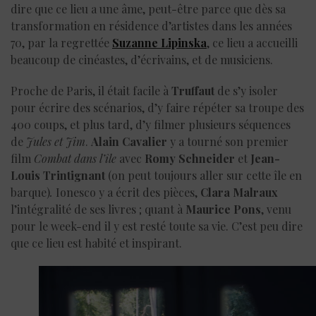
dire que ce lieu a une âme, peut-être parce que dès sa
transformation en résidence d’artistes dans les années
70, par la regrettée
Suzanne Lipinska
, ce lieu a accueilli
beaucoup de cinéastes, d’écrivains, et de musiciens.
Proche de Paris, il était facile à
Truffaut
de s’y isoler
pour écrire des scénarios, d’y faire répéter sa troupe des
400 coups, et plus tard, d’y filmer plusieurs séquences
de
Jules et Jim
.
Alain Cavalier
y a tourné son premier
film
Combat dans l’île
avec
Romy Schneider
et
Jean-
Louis Trintignant
(on peut toujours aller sur cette île en
barque)
.
Ionesco y a écrit des pièces,
Clara Malraux
l’intégralité de ses livres ; quant à
Maurice Pons
, venu
pour le week-end il y est resté toute sa vie. C’est peu dire
que ce lieu est habité et inspirant.