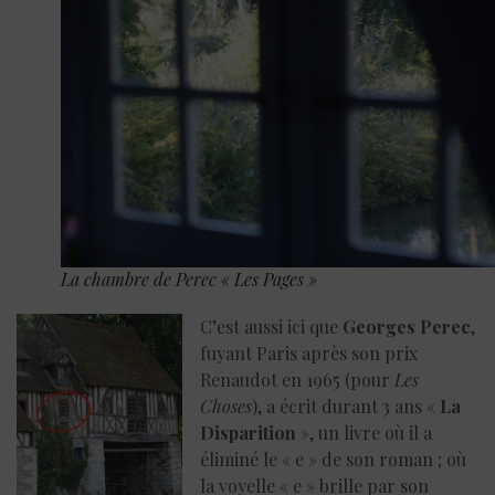
La chambre de Perec « Les Pages »
C’est aussi ici que
Georges
Perec
,
fuyant Paris après son prix
Renaudot en 1965 (pour
Les
Choses
), a écrit durant 3 ans «
La
Disparition
», un livre où il a
éliminé le « e » de son roman ; où
la voyelle « e » brille par son