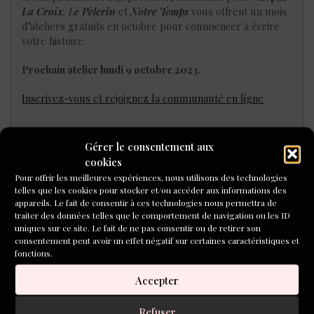
La Croix
,
L
e Pèlerin
et
Notre Temps
vous offrent un mois
d’ateliers gratuits en octobre pour commencer à écrire
votre histoire.
Prochain atelier lundi 9 octobre 2023
.
Inscrivez-vous et rejoignez la communauté en ligne
Gérer le consentement aux
cookies
Pour offrir les meilleures expériences, nous utilisons des technologies
telles que les cookies pour stocker et/ou accéder aux informations des
appareils. Le fait de consentir à ces technologies nous permettra de
traiter des données telles que le comportement de navigation ou les ID
uniques sur ce site. Le fait de ne pas consentir ou de retirer son
consentement peut avoir un effet négatif sur certaines caractéristiques et
fonctions.
Accepter
Refuser