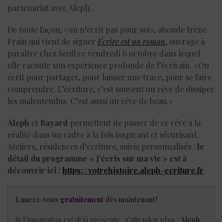
partenariat avec Aleph.
De toute façon, « on n’écrit pas pour soi », abonde Irène
Frain qui vient de signer
Écrire est un roman
, ouvrage à
paraître chez Seuil ce vendredi 6 octobre dans lequel
elle raconte son expérience profonde de l’écrivain. « On
écrit pour partager, pour laisser une trace, pour se faire
comprendre. L’écriture, c’est souvent un rêve de dissiper
les malentendus. C’est aussi un rêve de beau. »
Aleph
et
Bayard
permettent de passer de ce rêve à la
réalité dans un cadre à la fois inspirant et sécurisant.
Ateliers, résidences d’écriture, suivis personnalisés :
le
détail du programme « J’écris sur ma vie » est à
découvrir ici :
https://votrehistoire.aleph-ecriture.fr
Lancez-vous
gratuitement
dès maintenant !
Si l’inspiration est déjà présente, n’attendez plus :
Aleph
,