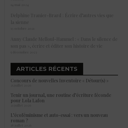
14 mai 2024
Delphine Tranier-Brard : Écrire d’autres vies que
la sienne
13 octobre 2021
Anny Claude Melloul-Hammel : « Dans le silence de
son pas », écrire et éditer son histoire de vie
5 décembre 2023
ARTICLES RÉCENTS
Concours de nouvelles Inventoire « Détour(s) »
25 juillet 2026
Tenir un journal, une routine d’écriture féconde
pour Lola Lafon
21 juillet 2026
L’écoféminisme et auto-essai : vers un nouveau
roman ?
18 juillet 2026