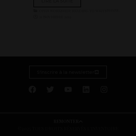
LIRE LA SUITE
SHARE:
OPEN WORKSHOP
,
READING TO WRITE
21 NOVEMBRE 2013
S'inscrire à la newsletter
REMONTER
©2025 TOUS DROITS RÉSERVÉS L’INVENTOIRE