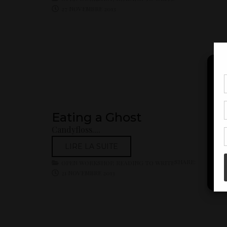
27 NOVEMBRE 2013
Pou
coo
à c
Eating a Ghost
de 
con
Candyfloss....
LIRE LA SUITE
SHARE:
OPEN WORKSHOP
,
READING TO WRITE
21 NOVEMBRE 2013