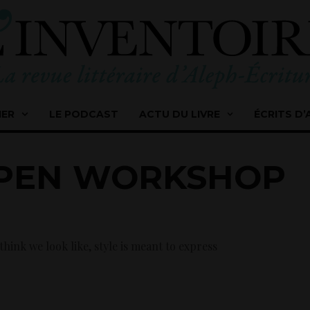
IER
LE PODCAST
ACTU DU LIVRE
ÉCRITS D’
 OPEN WORKSHOP
hink we look like, style is meant to express