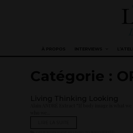
À PROPOS
INTERVIEWS
L’ATEL
Catégorie :
Living Thinking Looking
Alain ANDRÉ Extract “If body image is what we t
who we...
LIRE LA SUITE
SHARE:
OPEN WORKSHOP
,
READING TO WRITE