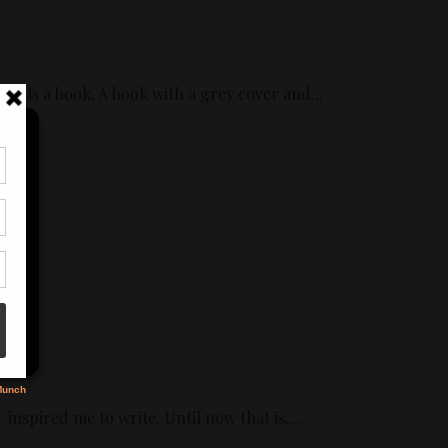
nds is a book. A book with a grey cover and...
tir
nt
son
s
nspired me to write. Until now that is....