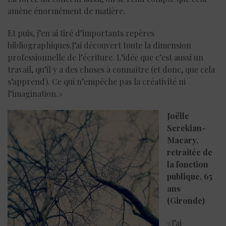
amène énormément de matière.
Et puis, j’en ai tiré d’importants repères
bibliographiques.J’ai découvert toute la dimension
professionnelle de l’écriture. L’idée que c’est aussi un
travail, qu’il y a des choses à connaître (et donc, que cela
s’apprend). Ce qui n’empêche pas la créativité ni
l’imagination. »
Joëlle
Serekian-
Macary,
retraitée de
la fonction
publique, 65
ans
(Gironde)
« J’ai