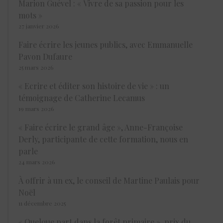
Marion Guével : « Vivre de sa passion pour les
mots »
27 janvier 2026
Faire écrire les jeunes publics, avec Emmanuelle
Pavon Dufaure
25 mars 2026
« Ecrire et éditer son histoire de vie » : un
témoignage de Catherine Lecamus
19 mars 2026
« Faire écrire le grand âge », Anne-Françoise
Derly, participante de cette formation, nous en
parle
24 mars 2026
À offrir à un ex, le conseil de Martine Paulais pour
Noël
11 décembre 2025
« Quelque part dans la forêt primaire », prix du