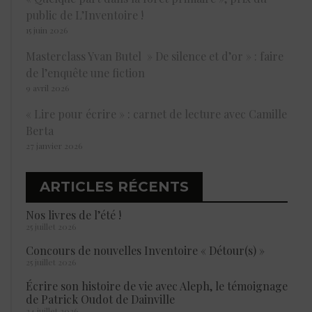
public de L’Inventoire !
15 juin 2026
Masterclass Yvan Butel » De silence et d’or » : faire
de l’enquête une fiction
9 avril 2026
« Lire pour écrire » : carnet de lecture avec Camille
Berta
27 janvier 2026
ARTICLES RÉCENTS
Nos livres de l’été !
25 juillet 2026
Concours de nouvelles Inventoire « Détour(s) »
25 juillet 2026
Écrire son histoire de vie avec Aleph, le témoignage
de Patrick Oudot de Dainville
24 juillet 2026