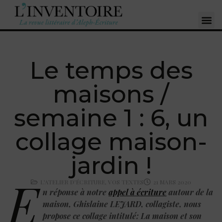
Le temps des
maisons /
semaine 1 : 6, un
collage maison-
jardin !
E
L'ATELIER D'ÉCRITURE
,
VOS TEXTES
21 MARS 2020
n réponse à notre
appel à écriture
autour de la
maison, Ghislaine LEJARD, collagiste, nous
propose ce collage intitulé: La maison et son