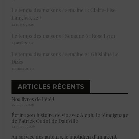
Le temps des maisons / semaine 1 : Claire-Lise
Langlais, 22 !
22 mars 2020
Le temps des maisons / Semaine 6 : Rose Lynn
27 avril 2020
Le temps des maisons / semaine 2 : Ghislaine Le
Dizès
31 mars 2020
ARTICLES RÉCENTS
Nos livres de l’été !
25 juillet 2026
Écrire son histoire de vie avec Aleph, le témoignage
de Patrick Oudot de Dainville
24 juillet 2026
Au service des auteurs, le quotidien d’un agent