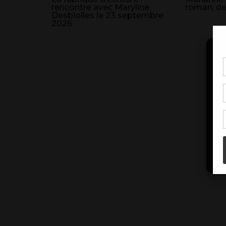
rencontre avec Maryline
roman, deu
Desbiolles le 23 septembre
2026
Pou
coo
à c
de 
con