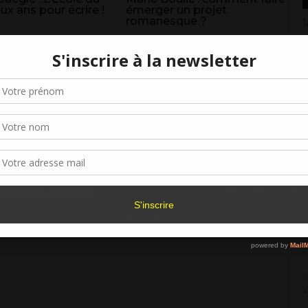
x ans pour écrire !
émerger un projet
romanesque ?
M
4
N
Gérer le consentement aux cookies
A
2
r offrir les meilleures expériences, nous utilisons des technologies telles que les
kies pour stocker et/ou accéder aux informations des appareils. Le fait de consen
Ê
es technologies nous permettra de traiter des données telles que le comporteme
navigation ou les ID uniques sur ce site. Le fait de ne pas consentir ou de retirer 
o
sentement peut avoir un effet négatif sur certaines caractéristiques et fonctions.
2
C
Accepter
Refuser
Voir les préférence
2
I
Politique de cookies
d
2
«
2