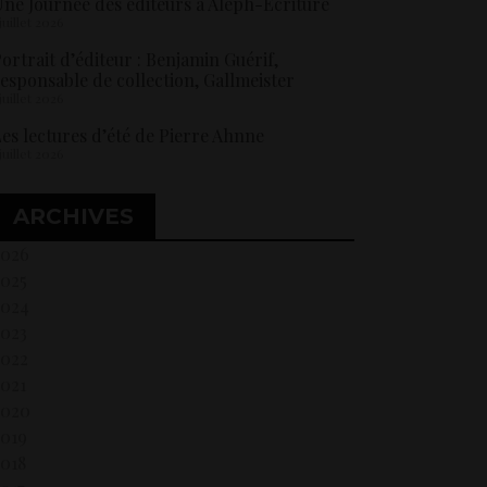
ne Journée des éditeurs à Aleph-Ecriture
 juillet 2026
ortrait d’éditeur : Benjamin Guérif,
esponsable de collection, Gallmeister
 juillet 2026
es lectures d’été de Pierre Ahnne
 juillet 2026
ARCHIVES
2026
2025
2024
2023
2022
021
2020
2019
018