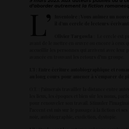
9 mars 2023. Aux auteurs publiés ou à ce
d’aborder autrement la fiction romanes
L’
Inventoire : Vous animez un nouvea
il d’un cercle de lecteurs/écrivan
Olivier Targowla
:
Le cercle est 
avant de le mettre en œuvre ou encore
à ceux q
accueillir les personnes qui arrivent avec leur
avancée en trouvant les retours d’un groupe.
L’I : Entre écriture autobiographique et rom
au long cours pour amener à s’emparer de pis
O.T. : J’aimerais travailler la distance entre au
les lieux, les époques et bien sûr les noms, par
pour renouveler son travail. Stimuler l’imaginai
l’accent est mis sur le passage à la fiction et se
noir, autobiographie, exofiction, dystopie.