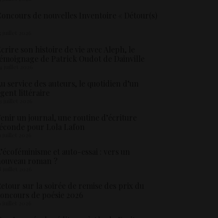
oncours de nouvelles Inventoire « Détour(s)
5 juillet 2026
crire son histoire de vie avec Aleph, le
émoignage de Patrick Oudot de Dainville
4 juillet 2026
u service des auteurs, le quotidien d’un
gent littéraire
3 juillet 2026
enir un journal, une routine d’écriture
éconde pour Lola Lafon
1 juillet 2026
’écoféminisme et auto-essai : vers un
nouveau roman ?
8 juillet 2026
etour sur la soirée de remise des prix du
oncours de poésie 2026
6 juillet 2026