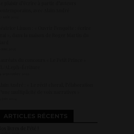
e plaisir d’écrire à partir d’auteurs
ontemporains, avec Alain André
0 août 2022
éatrice Limon : « Ouvrir l’enquête : écrire
rai », dans la maison de Roger Martin du
Gard
6 juin 2025
auréats du concours « Le Petit Prince »
FL/ALeph-Écriture
4 septembre 2022
lain André : « Le récit choral, l’élaboration
’une multiplicité de voix narratives »
4 juin 2024
ARTICLES RÉCENTS
os livres de l’été !
5 juillet 2026