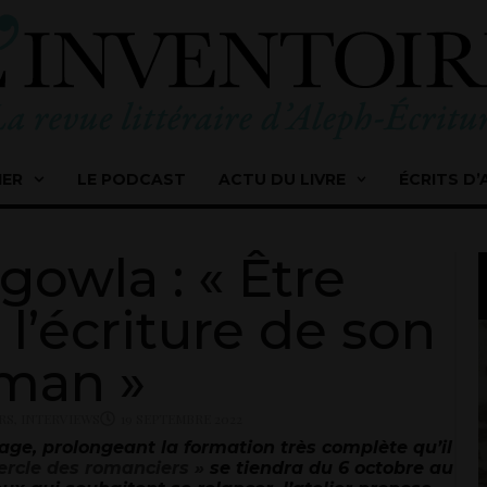
IER
LE PODCAST
ACTU DU LIVRE
ÉCRITS D’
rgowla : « Être
l’écriture de son
man »
RS
,
INTERVIEWS
19 SEPTEMBRE 2022
ge, prolongeant la formation très complète qu’il
ercle des romanciers »
se tiendra du 6 octobre au