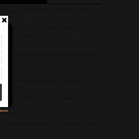
onique Coant-Blond « Le Fils de l’autre »
 octobre 2022
oir c’est noir, écrire une nouvelle avec
nnette Targowla
7 janvier 2023
tir
tes-vous plutôt Proust ou Ernaux, Modiano
nt
son
u Angot ?
1 novembre 2023
onstruire un roman avec Henri Marcel
s
0 octobre 2025
ndiana Loessin : écrire un scénario « Show,
on’t tell »
5 juin 2025
 Tendances automnales », par Pierre Ahnne
7 août 2023