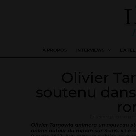
À PROPOS
INTERVIEWS
L’ATEL
Olivier Ta
soutenu dans 
ro
ANIMATEURS D'ATELIE
Olivier Targowla animera un nouveau sta
anime autour du roman sur 3 ans. «
Le c