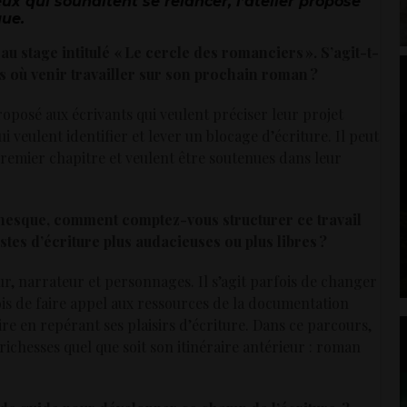
ux qui souhaitent se relancer, l’atelier propose
que.
u stage intitulé « Le cercle des romanciers ». S’agit-t-
ts où venir travailler sur son prochain roman ?
proposé aux
écrivants
qui veulent préciser leur projet
ui veulent identifier et lever un blocage d’écriture.
Il peut
 premier chapitre et veulent être soutenues dans leur
anesque, comment comptez-vous structurer ce travail
tes d’écriture plus audacieuses ou plus libres ?
teur, narrateur et personnages. Il s’agit parfois de changer
fois de faire appel aux ressources de la documentation
re en repérant ses plaisirs d’écriture.
Dans ce parcours,
s richesses quel que soit son itinéraire antérieur : roman