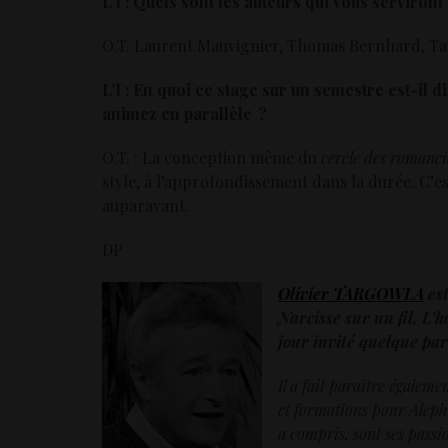
L’I : Quels sont les auteurs qui vous serviro
O.T. Laurent Mauvignier, Thomas Bernhard, Ta
L’I : En quoi ce stage sur un semestre est-il d
animez en parallèle ?
O.T. :
La conception même du
cercle des romanci
style, à l’approfondissement dans la durée.
C’es
auparavant.
DP
Olivier TARGOWLA
est
Narcisse sur un fil, L’
jour invité quelque par
Il a fait paraître égaleme
et formations pour Aleph
a compris, sont ses passi