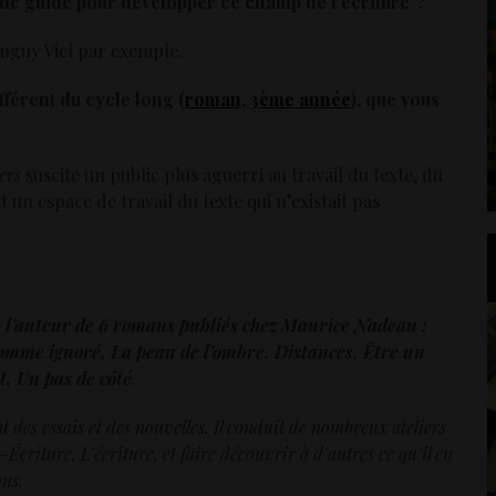
nt de guide pour développer ce champ de l’écriture ?
nguy Viel par exemple.
ifférent du cycle long (
roman, 3ème année
), que vous
ers
suscite un public plus aguerri au travail du texte, du
t un espace de travail du texte qui n’existait pas
 l’auteur de 6 romans publiés chez Maurice Nadeau :
homme ignoré, La peau de l’ombre, Distances,
Être un
t, Un pas de côté
.
nt des essais et des nouvelles. Il conduit de nombreux ateliers
-Écriture.
L’écriture, et faire découvrir à d’autres ce qu’il en
ons.