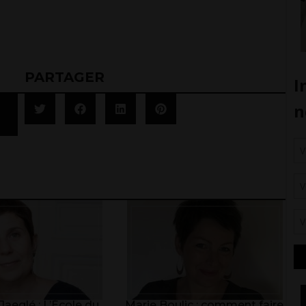
PARTAGER
aeglé : L’École du
Marie Boulic : comment faire