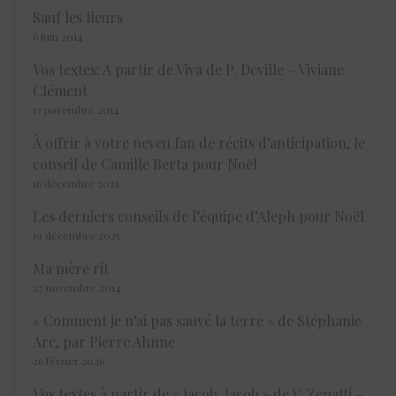
Sauf les fleurs
6 juin 2014
Vos textes: A partir de Viva de P. Deville – Viviane
Clément
17 novembre 2014
À offrir à votre neveu fan de récits d’anticipation, le
conseil de Camille Berta pour Noël
16 décembre 2025
Les derniers conseils de l’équipe d’Aleph pour Noël
19 décembre 2025
Ma mère rit
27 novembre 2014
« Comment je n’ai pas sauvé la terre » de Stéphanie
Arc, par Pierre Ahnne
26 février 2026
Vos textes à partir de « Jacob, Jacob » de V. Zenatti –