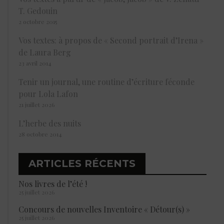
T. Gedouin
2 octobre 2015
Vos textes: à propos de « Second portrait d’Irena »
de Laura Berg
23 avril 2014
Tenir un journal, une routine d’écriture féconde
pour Lola Lafon
21 juillet 2026
L’herbe des nuits
28 octobre 2014
ARTICLES RÉCENTS
Nos livres de l’été !
25 juillet 2026
Concours de nouvelles Inventoire « Détour(s) »
25 juillet 2026