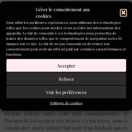
qu’ils réprouvaient ? A mon sens ils partent convaincus,
Gérer le consentement aux
la guerre leur paraît être une guerre juste, ils ont une foi
cookies
sincère dans la lutte qu’ils vont mener. Mais en effet,
Pour offrir les meilleures expériences, nous utilisons des technologies
personne n’est préparé à cette guerre qui va déjouer
telles que les cookies pour stocker et/ou accéder aux informations des
tous les pronostics. Elle devient une guerre non de
appareils. Le fait de consentir à ces technologies nous permettra de
mouvements mais de positions, de tranchées donc, elle
traiter des données telles que le comportement de navigation ou les ID
uniques sur ce site. Le fait de ne pas consentir ou de retirer son
dure plus de quatre ans, elle devient totalement
consentement peut avoir un effet négatif sur certaines caractéristiques et
imprévisible et prend tout le monde à contrepied. Le
fonctions.
monde entier est plongé dans un événement
Accepter
imprévisible et d’une grande barbarie.
Refuser
Vous avez inventé l’escroquerie des monuments aux
morts, mais la folie commémorative que vous évoquez
Voir les préférences
est –elle un fait historique avéré ?
Politique de cookies
Oui, tout à fait. Avec un siècle de recul, le contraste
devient évident entre cette folie commémorative et
l’incapacité à s’occuper des vivants. Ce paradoxe, nous le
voyons avec clarté aujourd’hui mais il ne faudrait pas en