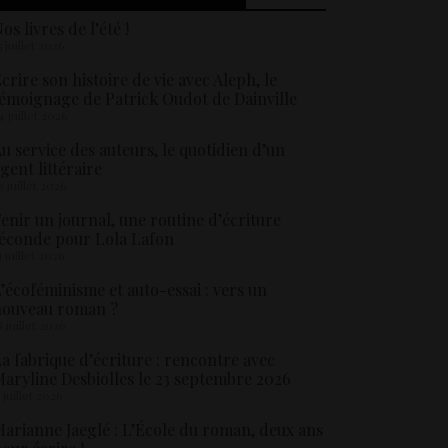
os livres de l’été !
5 juillet 2026
crire son histoire de vie avec Aleph, le
émoignage de Patrick Oudot de Dainville
4 juillet 2026
u service des auteurs, le quotidien d’un
gent littéraire
3 juillet 2026
enir un journal, une routine d’écriture
éconde pour Lola Lafon
1 juillet 2026
’écoféminisme et auto-essai : vers un
nouveau roman ?
8 juillet 2026
a fabrique d’écriture : rencontre avec
aryline Desbiolles le 23 septembre 2026
5 juillet 2026
arianne Jaeglé : L’École du roman, deux ans