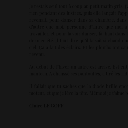
Je restais seul tout à coup au petit matin gris. 
rien pendant des lustres, puis elle lançait l’app
revenait, pour danser dans sa chambre, dans
d’autre que moi, personne d’autre que moi à c
travailler, et pour la voir danser, là-haut dans 
dernier été. Il faut dire qu’il faisait si chaud q
ciel. Ça a fait des éclairs. Et les plombs ont sa
revenu.
Au début de l’hiver un autre est arrivé. Est ent
manteau. A chaussé ses pantoufles, a tiré les ride
Il fallait que tu saches que la diode brille en
moteur, et que je lève la tête. Même si je t’aime 
Claire LE GOFF