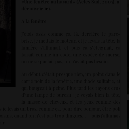
«Une fenêtre au hasard» (Actes Sud, 2005), à
découvrir
ici
.
A la fenêtre
J’étais assis comme ça, là, derrière le pare-
brise, je mettais le moteur, et je levais la tête, la
lumière s’allumait, et puis ça s’éteignait, ça
faisait comme un code, une espèce de morse,
on ne se parlait pas, on n’avait pas besoin.
Au début c’était presque rien, un point dans le
carré noir de la fenêtre, une diode solitaire, et
qui bougeait à peine. Plus tard les rayons crus
d’une lampe de bureau : je voyais bien la tête,
la masse de cheveux, et les yeux comme des
uis je levais un bras, comme ça, pour dire bonjour, être poli
 voisins, quand on n’est pas trop dingues… – puis j’allumais
oir.