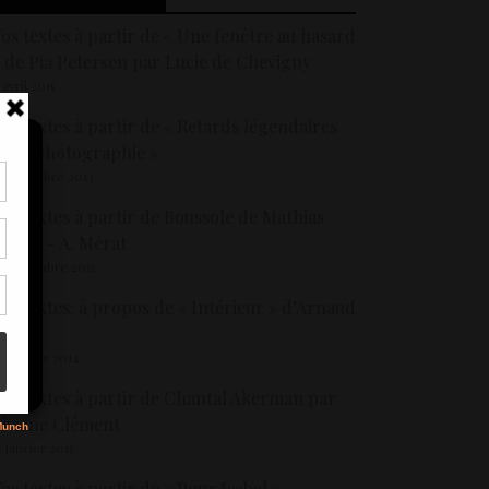
os textes à partir de « Une fenêtre au hasard
 de Pia Petersen par Lucie de Chevigny
 avril 2015
os textes à partir de « Retards légendaires
e la photographie »
 novembre 2013
tir
os textes à partir de Boussole de Mathias
nt
nard – A. Mérat
son
6 décembre 2015
os textes: à propos de « Intérieur » d’Arnaud
s
laas
8 janvier 2014
os textes à partir de Chantal Akerman par
iviane Clément
2 janvier 2015
os textes à partir de « Pour Isabel »