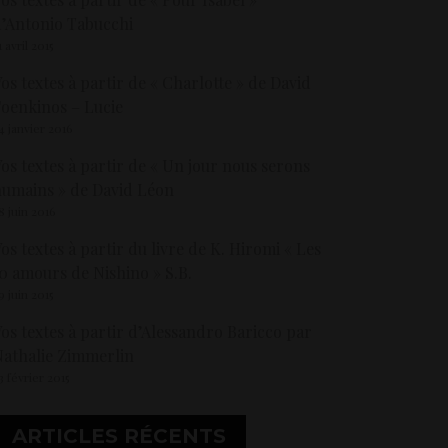
’Antonio Tabucchi
1 avril 2015
os textes à partir de « Charlotte » de David
oenkinos – Lucie
4 janvier 2016
os textes à partir de « Un jour nous serons
umains » de David Léon
8 juin 2016
os textes à partir du livre de K. Hiromi « Les
0 amours de Nishino » S.B.
9 juin 2015
os textes à partir d’Alessandro Baricco par
athalie Zimmerlin
3 février 2015
ARTICLES RÉCENTS