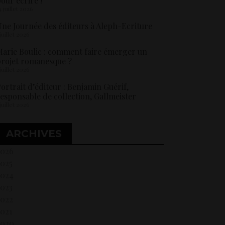
our écrire !
4 juillet 2026
ne Journée des éditeurs à Aleph-Ecriture
 juillet 2026
arie Boulic : comment faire émerger un
rojet romanesque ?
 juillet 2026
ortrait d’éditeur : Benjamin Guérif,
esponsable de collection, Gallmeister
 juillet 2026
ARCHIVES
2026
2025
2024
2023
2022
021
2020