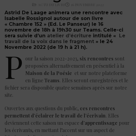
ACTU DU LIVRE
16 NOVEMBRE 2022
Astrid De Laage animera une rencontre avec
Isabelle Rossignol autour de son livre
« Chambre 152 » (Ed. Le Panseur) le 16
novembre de 18h à 19h30 sur Teams. Celle-ci
sera suivie d’un
atelier d’écriture
intitulé «
Le
travail de la voix dans le fragment
»
le 24
Novembre 2022 (de 19 h à 21 h).
P
our la saison 2022-2023,
six rencontres
sont
proposées alternativement en présentiel à la
Maison de la Poésie
et sur notre plateforme
en ligne
Teams
. Elles seront enregistrées et le
fichier sera disponible quatre semaines après sur notre
site.
Ouvertes aux questions du public,
ces rencontres
permettent d’éclairer le travail de l’écrivain
. Elles
deviennent cette saison un espace
d’apprentissage
pour
les écrivants, en mettant l’accent sur un aspect de