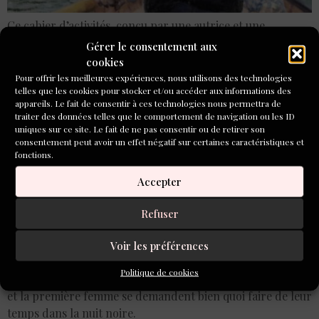
Ce cahier d’activités, conçu par une autrice et une
graphiste n’est pas seulement beau, il est aussi éducatif. Il
Gérer le consentement aux
reprend les fondamentaux du style du peintre et y intégré
cookies
des éléments de son époque.
Pour offrir les meilleures expériences, nous utilisons des technologies
telles que les cookies pour stocker et/ou accéder aux informations des
appareils. Le fait de consentir à ces technologies nous permettra de
Livres de Noël : « La
traiter des données telles que le comportement de navigation ou les ID
uniques sur ce site. Le fait de ne pas consentir ou de retirer son
grande ronde des
consentement peut avoir un effet négatif sur certaines caractéristiques et
fonctions.
renards », sept contes
Accepter
autour du monde (Glénat)
Refuser
Le renard sait user de ruse pour intégrer la plupart des
récits issus du Japon à l’Amazonie, du Canada à l’Algérie
Voir les préférences
pour expliquer aux enfants les mystères du monde. A
Politique de cookies
commencer par celui de la création, où le premier homme
et la première femme se demandent bien quoi faire de leur
temps dans la nuit noire.