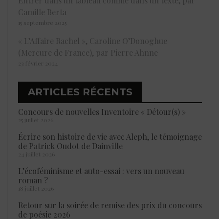
Entrer dans un tableau comme dans un texte, par
Camille Berta
15 septembre 2025
« L’Affaire Rachel », Caroline O’Donoghue
(Mercure de France), par Pierre Ahnne
23 février 2024
ARTICLES RÉCENTS
Concours de nouvelles Inventoire « Détour(s) »
25 juillet 2026
Écrire son histoire de vie avec Aleph, le témoignage
de Patrick Oudot de Dainville
24 juillet 2026
L’écoféminisme et auto-essai : vers un nouveau
roman ?
18 juillet 2026
Retour sur la soirée de remise des prix du concours
de poésie 2026