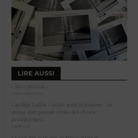
LIRE AUSSI
« Rêve général »
29 novembre 2024
Caroline Laffon « écrire pour la jeunesse : un
auteur doit pouvoir écrire des choses
protéiformes »
2 avril 2025
Le jour des écrivains au Musée d’Orsay