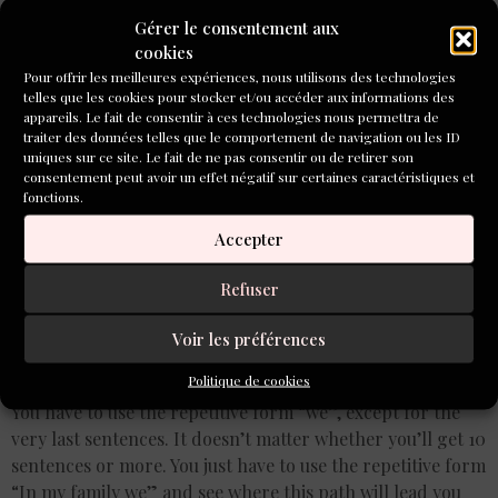
Delabroy-Allard : « Who
Gérer le consentement aux
Knows »
cookies
Pour offrir les meilleures expériences, nous utilisons des technologies
telles que les cookies pour stocker et/ou accéder aux informations des
appareils. Le fait de consentir à ces technologies nous permettra de
traiter des données telles que le comportement de navigation ou les ID
uniques sur ce site. Le fait de ne pas consentir ou de retirer son
consentement peut avoir un effet négatif sur certaines caractéristiques et
fonctions.
Accepter
Refuser
Voir les préférences
Politique de cookies
You have to use the repetitive form “we”, except for the
very last sentences. It doesn’t matter whether you’ll get 10
sentences or more. You just have to use the repetitive form
“In my family we” and see where this path will lead you