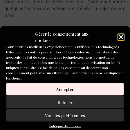
Yann entre dans le texte sensible. Nous enchaînons
quelques lectures de poèmes de Valérie au sujet de son
père.
*
Gérer le consentement aux
cookies
* *
Pour offrir les meilleures expériences, nous utilisons des technologies
telles que les cookies pour stocker et/ou accéder aux informations des
En passant par des photos : réalités visibles. Je leur en
appareils. Le fait de consentir à ces technologies nous permettra de
présente une à chacun, ils sont invités à écrire l’histoire
traiter des données telles que le comportement de navigation ou les ID
qu’elle raconte. Pour l’un, l’homme attend le train, pour
uniques sur ce site. Le fait de ne pas consentir ou de retirer son
consentement peut avoir un effet négatif sur certaines caractéristiques et
l’autre il est noyé dans ses pensées, veut partir voyager
fonctions.
ou vient de faire un mauvais coup. L’écriture de l’histoire
commencée par l’un se poursuit par l’écrivant d’à-côté. A
Accepter
plusieurs mains, le texte s’échafaude. Se croisent les
temps, les pensées, le choix des mots. Des imaginaires
Refuser
actifs.
Voir les préférences
Ils sont restés assis jusqu’à la pause. La responsable du
Politique de cookies
dispositif de raccrochage scolaire m’avait dit au premier