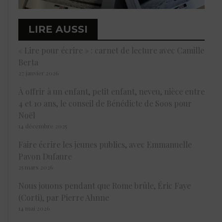
LIRE AUSSI
« Lire pour écrire » : carnet de lecture avec Camille
Berta
27 janvier 2026
À offrir à un enfant, petit enfant, neveu, nièce entre
4 et 10 ans, le conseil de Bénédicte de Soos pour
Noël
14 décembre 2025
Faire écrire les jeunes publics, avec Emmanuelle
Pavon Dufaure
25 mars 2026
Nous jouons pendant que Rome brûle, Éric Faye
(Corti), par Pierre Ahnne
14 mai 2026