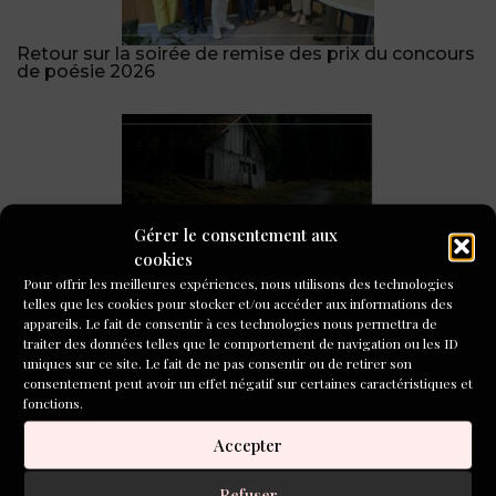
Retour sur la soirée de remise des prix du concours
de poésie 2026
Gérer le consentement aux
cookies
« Quelque part dans la forêt primaire », prix du
Pour offrir les meilleures expériences, nous utilisons des technologies
public de L’Inventoire !
telles que les cookies pour stocker et/ou accéder aux informations des
appareils. Le fait de consentir à ces technologies nous permettra de
traiter des données telles que le comportement de navigation ou les ID
CONCOURS DE NOUVELLES
uniques sur ce site. Le fait de ne pas consentir ou de retirer son
2026
consentement peut avoir un effet négatif sur certaines caractéristiques et
fonctions.
Accepter
Refuser