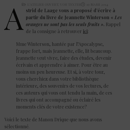
A
L'ATELIER OUVERT
,
VOS TEXTES
19 MARS 2014
strid de Laage vous a proposé d’écrire à
partir du livre d
e Jeannette Winterson «
Les
oranges ne sont pas les seuls fruits »
.
Rappel
de la consigne à retrouver
ici
:
Mme Winterson, hantée par l’Apocalypse,
frappe fort, mais Jeannette, elle, lit beaucoup.
Jeannette veut vivre, faire des études, devenir
écrivain et apprendre à aimer. Pour être au
moins un peu heureuse. Et si, à votre tour,
vous cherchiez dans votre bibliothèque
intérieure, des souvenirs de vos lectures, de
ces auteurs qui vous ont tendu la main, de ces
livres qui ont accompagné ou éclairé les
moments clés de votre existence?
Voici le texte de Manon Drique que nous avons
sélectionné.