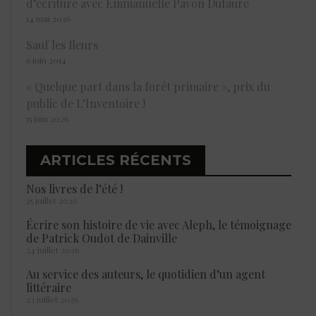
d’écriture avec Emmanuelle Pavon Dufaure
14 mai 2026
Sauf les fleurs
6 juin 2014
« Quelque part dans la forêt primaire », prix du
public de L’Inventoire !
15 juin 2026
ARTICLES RÉCENTS
Nos livres de l’été !
25 juillet 2026
Écrire son histoire de vie avec Aleph, le témoignage
de Patrick Oudot de Dainville
24 juillet 2026
Au service des auteurs, le quotidien d’un agent
littéraire
23 juillet 2026