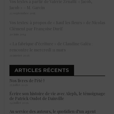
Vos textes à partir de Valérie Zénatti: « Jacob,
Jacob » – M. Garcin
23 septembre 2015
Vos textes: à propos de « Sauf les fleurs » de Nicolas
Clément par Françoise Durif
20 juin 2014
« La fabrique d’écriture » de Claudine Galéa :
rencontre le mercredi 11 mars
21 janvier 2026
ARTICLES RÉCENTS
Nos livres de l’été !
25 juillet 2026
Écrire son histoire de vie avec Aleph, le témoignage
de Patrick Oudot de Dainville
24 juillet 2026
Au service des auteurs, le quotidien d’un agent