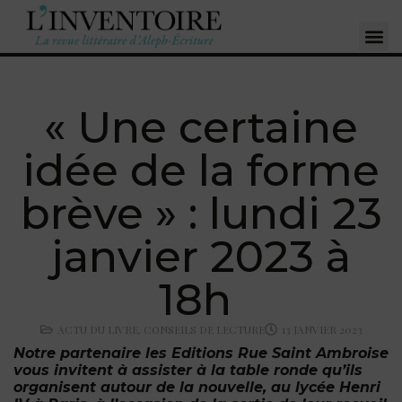
« Une certaine
idée de la forme
brève » : lundi 23
janvier 2023 à
18h
ACTU DU LIVRE
,
CONSEILS DE LECTURE
13 JANVIER 2023
Notre partenaire les Editions Rue Saint Ambroise
vous invitent à assister à la table ronde qu’ils
organisent autour de la nouvelle, au lycée Henri