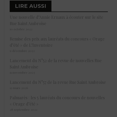
LIRE AUSSI
Une nouvelle d’Annie Ernaux à écouter sur le site
Rue Saint Ambroise
10 octobre 2022
Remise des prix aux lauréats du concours « Orage
d’été » de L’Inventoire
9 décembre 2022
Lancement du N°52 de la revue de nouvelles Rue
Saint Ambroise
11 novembre 2023
Lancement du N°57 de la revue Rue Saint Ambroise
12 mars 2026
Palmarès : les 5 lauréats du concours de nouvelles
« Orage d’été »
28 septembre 2022