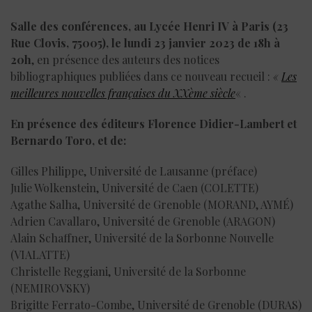
Salle des conférences, au Lycée Henri IV à Paris (23
Rue Clovis, 75005), le
lundi 23 janvier 2023 de 18h à
20h
, en présence des auteurs des notices
bibliographiques publiées dans ce nouveau recueil :
«
Les
meilleures nouvelles françaises du XXème siècle
« .
En présence des éditeurs Florence Didier-Lambert et
Bernardo Toro, et de:
Gilles Philippe, Université de Lausanne (préface)
Julie Wolkenstein, Université de Caen (COLETTE)
Agathe Salha, Université de Grenoble (MORAND, AYMÉ)
Adrien Cavallaro, Université de Grenoble (ARAGON)
Alain Schaffner, Université de la Sorbonne Nouvelle
(VIALATTE)
Christelle Reggiani, Université de la Sorbonne
(NEMIROVSKY)
Brigitte Ferrato-Combe, Université de Grenoble (DURAS)