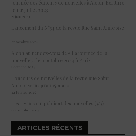
Journée des éditeurs de nouvelles à Aleph-Ecriture
le 1er juillet 2023
21 juin 2023
Lancement du N°54 de la revue Rue Saint Ambroise
!
22 octobre 2024
Aleph au rendez-vous de « La journée de la
nouvelle »: le 6 octobre 2024 à Paris
5 octobre 2024
Concours de nouvelles de la revue Rue Saint
Ambroise jusqu’au 15 mars
24 février 2025
Les revues qui publient des nouvelles (3/3)
5 novembre 2023
ARTICLES RÉCENTS