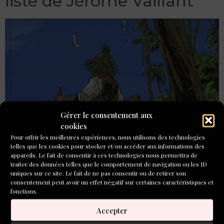
liste de Jérôme Vaillant
Gérer le consentement aux
cookies
Pour offrir les meilleures expériences, nous utilisons des technologies
telles que les cookies pour stocker et/ou accéder aux informations des
appareils. Le fait de consentir à ces technologies nous permettra de
traiter des données telles que le comportement de navigation ou les ID
À mes amis j’offrirai un chouette roman policier de Valerio
uniques sur ce site. Le fait de ne pas consentir ou de retirer son
consentement peut avoir un effet négatif sur certaines caractéristiques et
Varesi, comme « Le Fleuve des Brumes »
fonctions.
Les livres à offrir à Noël :
Accepter