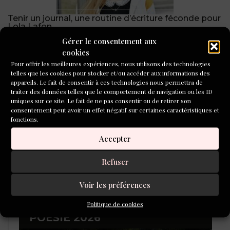
Tenir un journal, une routine d’écriture féconde pour
Lola Lafon
Gérer le consentement aux
CONCOURS DE NOUVELLES
cookies
2026
Pour offrir les meilleures expériences, nous utilisons des technologies
telles que les cookies pour stocker et/ou accéder aux informations des
appareils. Le fait de consentir à ces technologies nous permettra de
traiter des données telles que le comportement de navigation ou les ID
uniques sur ce site. Le fait de ne pas consentir ou de retirer son
consentement peut avoir un effet négatif sur certaines caractéristiques et
fonctions.
Accepter
Refuser
Voir les préférences
Politique de cookies
LAURÉATS DU CONCOURS DE
POÉSIE 2026