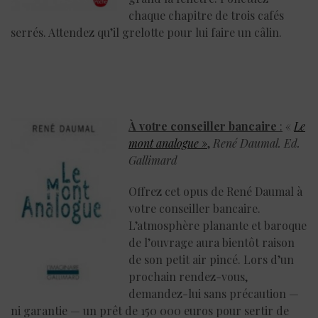
chaque chapitre de trois cafés
serrés. Attendez qu’il grelotte pour lui faire un câlin.
À votre conseiller bancaire
:
«
Le
mont analogue »
,
René Daumal. Ed.
Gallimard
Offrez cet opus de René Daumal à
votre conseiller bancaire.
L’atmosphère planante et baroque
de l’ouvrage aura bientôt raison
de son petit air pincé. Lors d’un
prochain rendez-vous,
demandez-lui sans précaution —
ni garantie — un prêt de 150 000 euros pour sertir de