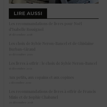
LIRE AUSSI
Les recommandations de livres pour Noël
d’Isabelle Rossignol
18 décembre 2018
Les choix de Sylvie Neron-Bancel et de Ghislaine
Burban-Giraud
10 décembre 2019
Les livres à offrir : le choix de Sylvie Neron-Bancel
16 décembre 2021
Aux petits, aux copains et aux copines
2 décembre 2019
Les recommandations de livres à offrir de Francis
Mizio et de Sophie Chabanel
20 décembre 2018