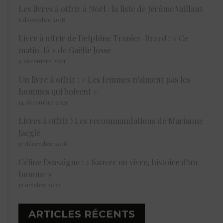
Les livres à offrir à Noël : la liste de Jérôme Vaillant
6 décembre 2018
Livre à offrir de Delphine Tranier-Brard : « Ce
matin-là » de Gaëlle Josse
9 décembre 2021
Un livre à offrir : « Les femmes n’aiment pas les
hommes qui boivent »
14 décembre 2021
Livres à offrir ! Les recommandations de Marianne
Jaeglé
17 décembre 2018
Céline Dessaigne : « Sauver ou vivre, histoire d’un
homme »
12 octobre 2022
ARTICLES RÉCENTS