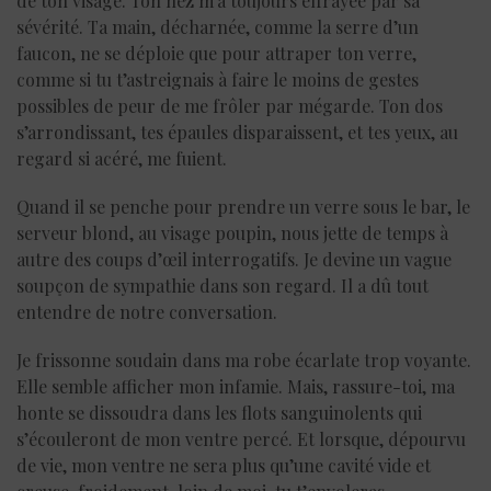
de ton visage. Ton nez m’a toujours effrayée par sa
sévérité. Ta main, décharnée, comme la serre d’un
faucon, ne se déploie que pour attraper ton verre,
comme si tu t’astreignais à faire le moins de gestes
possibles de peur de me frôler par mégarde. Ton dos
s’arrondissant, tes épaules disparaissent, et tes yeux, au
regard si acéré, me fuient.
Quand il se penche pour prendre un verre sous le bar, le
serveur blond, au visage poupin, nous jette de temps à
autre des coups d’œil interrogatifs. Je devine un vague
soupçon de sympathie dans son regard. Il a dû tout
entendre de notre conversation.
Je frissonne soudain dans ma robe écarlate trop voyante.
Elle semble afficher mon infamie. Mais, rassure-toi, ma
honte se dissoudra dans les flots sanguinolents qui
s’écouleront de mon ventre percé. Et lorsque, dépourvu
de vie, mon ventre ne sera plus qu’une cavité vide et