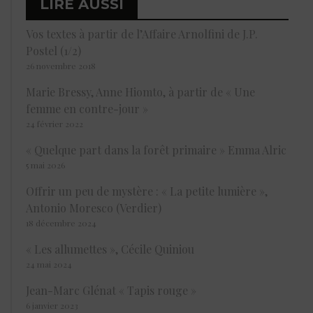
LIRE AUSSI
Vos textes à partir de l’Affaire Arnolfini de J.P.
Postel (1/2)
26 novembre 2018
Marie Bressy, Anne Hiomto, à partir de « Une
femme en contre-jour »
24 février 2022
« Quelque part dans la forêt primaire » Emma Alric
5 mai 2026
Offrir un peu de mystère : « La petite lumière »,
Antonio Moresco (Verdier)
18 décembre 2024
« Les allumettes », Cécile Quiniou
24 mai 2024
Jean-Marc Glénat « Tapis rouge »
6 janvier 2023