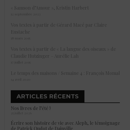
« Samson d’Amour », Kristin Harbert
12 septembre 2023
Vos textes à partir de Gérard Macé par Claire
Eustache
18 mars 2015
Vos textes à partir de « La langue des oiseaux » de
Claudie Hutzinger – Aurélie Lah
17 juillet 2015
Le temps des maisons / Semaine 4 : François Momal
14 avril 2020
ARTICLES RÉCENTS
Nos livres de l’été !
25 juillet 2026
Écrire son histoire de vie avec Aleph, le témoignage
de Patrick Oudot de Dainville