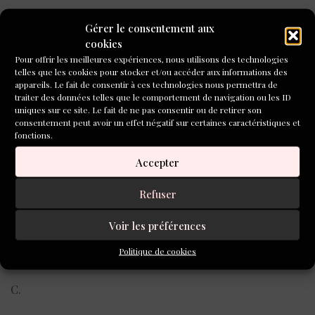
Merci, au revoir.
Gérer le consentement aux
cookies
Bientôt ils sortiront du bar. Elle aura un peu froid. Elle
Pour offrir les meilleures expériences, nous utilisons des technologies
tournera à droite pour prendre le métro. Las, il restera
telles que les cookies pour stocker et/ou accéder aux informations des
sur le trottoir, face aux lumières du comptoir, où il
appareils. Le fait de consentir à ces technologies nous permettra de
traiter des données telles que le comportement de navigation ou les ID
retournera pour prendre un dernier verre, près d’un
uniques sur ce site. Le fait de ne pas consentir ou de retirer son
homme à chapeau. Ne pas rentrer déjà.
consentement peut avoir un effet négatif sur certaines caractéristiques et
fonctions.
Dehors la nuit est déserte.
Accepter
Des mots résonnent encore, qui ne lui étaient pas
Refuser
destinés.
Voir les préférences
Vous pouvez tout garder.
Politique de cookies
Merci, au revoir.
C.