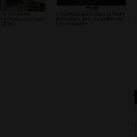
«
5
 la soirée de
« Quelque part dans la forêt
s prix du concours
primaire », prix du public de
É
 2026
L’Inventoire !
6
V
N
1
C
7
N
2
É
t
2