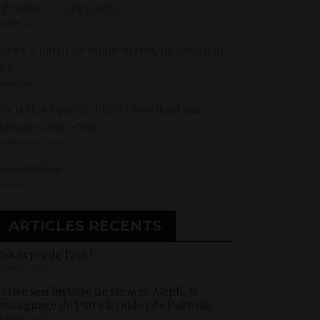
 Évasion », Cyril Castro
 juillet 2023
crire à partir de Sugar Street, de Jonathan
Dee
 juin 2023
os textes à partir d’Eric Chevillard par
athalie Court-Son
9 décembre 2014
onsultation
 octobre 2020
ARTICLES RÉCENTS
os livres de l’été !
5 juillet 2026
crire son histoire de vie avec Aleph, le
émoignage de Patrick Oudot de Dainville
4 juillet 2026