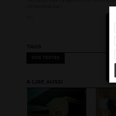
certainement pas !
P.G.
Pou
coo
à c
de 
TAGS
con
VOS TEXTES
A LIRE AUSSI