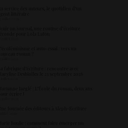
u service des auteurs, le quotidien d’un
gent littéraire
3 juillet 2026
enir un journal, une routine d’écriture
éconde pour Lola Lafon
1 juillet 2026
’écoféminisme et auto-essai : vers un
nouveau roman ?
8 juillet 2026
a fabrique d’écriture : rencontre avec
aryline Desbiolles le 23 septembre 2026
5 juillet 2026
arianne Jaeglé : L’École du roman, deux ans
our écrire !
4 juillet 2026
ne Journée des éditeurs à Aleph-Ecriture
 juillet 2026
arie Boulic : comment faire émerger un