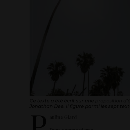
Ce texte a été écrit sur une
proposition d’é
Jonathan Dee. Il
figure parmi les sept text
P
auline Giard
Dure comme pierre