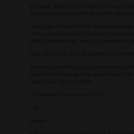
Son nom ? Ringo. Un bon nom de clown, un nom 
le prononçant on esquisse un sourire vous voye
Non, Ringo n’a pas de frère. Un cousin, oui sûr
oncles, des neveux, des grands-mères pourquoi 
pelle ! Remarquez que moi, je n’y connais rien, a
Seule au monde… trop dramatique ? Et pourtan
Je suis adoptée donc, et mes parents sont part
envie de jeter un coup d’œil
,
mais là-haut il fai
image, vous vous en doutez.
Chamboulée par ma découverte ?
Oui.
Stoïque ?
Oui, encore plus. J’ai appris à l’être. Soyez sé