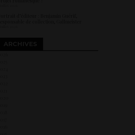
rojet romanesque ?
 juillet 2026
ortrait d’éditeur : Benjamin Guérif,
esponsable de collection, Gallmeister
 juillet 2026
ARCHIVES
2026
2025
2024
2023
2022
021
2020
2019
018
017
2016
015