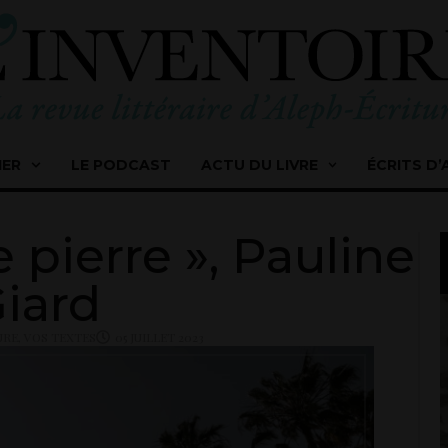
IER
LE PODCAST
ACTU DU LIVRE
ÉCRITS D’
pierre », Pauline
iard
URE
,
VOS TEXTES
05 JUILLET 2023