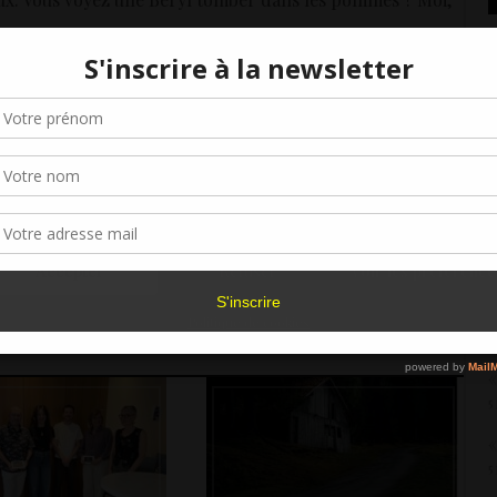
«
R
Gérer le consentement aux cookies
5
«
r offrir les meilleures expériences, nous utilisons des technologies telles que les
kies pour stocker et/ou accéder aux informations des appareils. Le fait de consen
5
es technologies nous permettra de traiter des données telles que le comporteme
navigation ou les ID uniques sur ce site. Le fait de ne pas consentir ou de retirer 
«
PARTAGER
sentement peut avoir un effet négatif sur certaines caractéristiques et fonctions.
G
5
Accepter
Refuser
Voir les préférence
R
D
Politique de cookies
5
«
5
«
5