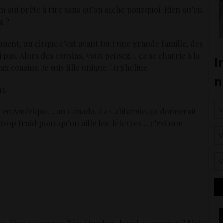
qui prête à rire sans qu’on sache pourquoi. Rien qu’en
z ?
ement, un cirque c’est avant tout une grande famille, des
pas. Alors des cousins, vous pensez… ça se charrie à la
ux cousins. Je suis fille unique. Orpheline.
t.
is en Amérique… au Canada. La Californie, ça donnerait
t trop froid pour qu’on aille les déterrer… c’est une
rieux. Vous voyez une Béryl tomber dans les pommes ? Moi,