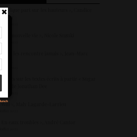
 Quelque part sur les hauteurs », Candice
uillier
 juillet 2023
 Une nouvelle vie », Nicole Suzuki
tir
 juillet 2023
nt
son
 Je ne les rencontre jamais », Jean-Marc
lénat
 juillet 2023
s
etours sur les textes écrits à partir « Sugar
ee » de Jonathan Dee
 juillet 2023
 Will », Maly Lagarde-Larrieu
 juillet 2023
 En eaux troubles », André Cantor
 juillet 2023