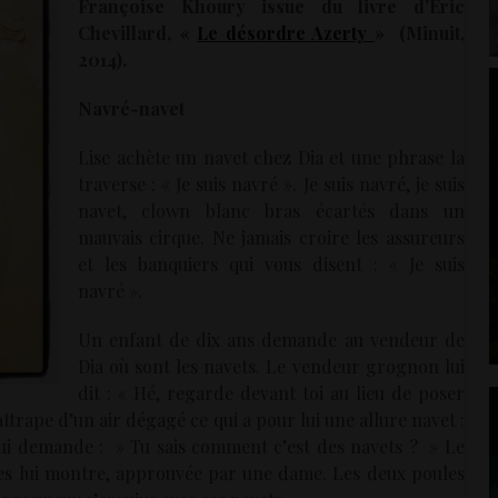
Françoise Khoury issue du livre d’Eric
Chevillard, «
Le désordre Azerty
» (Minuit,
2014).
Navré-navet
Lise achète un navet chez Dia et une phrase la
traverse : « Je suis navré ». Je suis navré, je suis
navet, clown blanc bras écartés dans un
mauvais cirque. Ne jamais croire les assureurs
et les banquiers qui vous disent : « Je suis
navré ».
Un enfant de dix ans demande au vendeur de
Dia où sont les navets. Le vendeur grognon lui
dit : « Hé, regarde devant toi au lieu de poser
attrape d’un air dégagé ce qui a pour lui une allure navet :
lui demande : » Tu sais comment c’est des navets ? » Le
 les lui montre, approuvée par une dame. Les deux poules