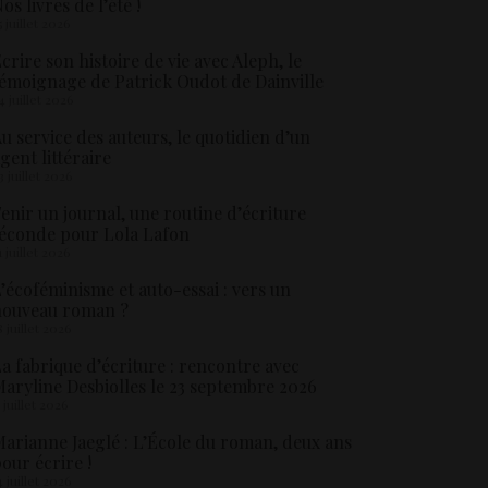
os livres de l’été !
5 juillet 2026
crire son histoire de vie avec Aleph, le
émoignage de Patrick Oudot de Dainville
4 juillet 2026
u service des auteurs, le quotidien d’un
gent littéraire
3 juillet 2026
enir un journal, une routine d’écriture
éconde pour Lola Lafon
1 juillet 2026
’écoféminisme et auto-essai : vers un
nouveau roman ?
8 juillet 2026
a fabrique d’écriture : rencontre avec
aryline Desbiolles le 23 septembre 2026
5 juillet 2026
arianne Jaeglé : L’École du roman, deux ans
our écrire !
4 juillet 2026