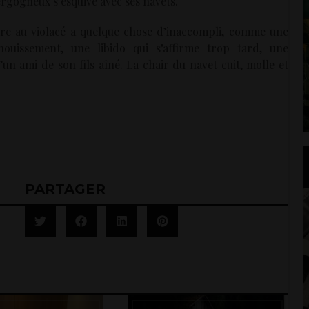
ergogneux s’esquive avec ses navets.
ire au violacé a quelque chose d’inaccompli, comme une
ouissement, une libido qui s’affirme trop tard, une
n ami de son fils aîné. La chair du navet cuit, molle et
PARTAGER