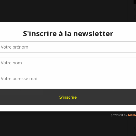
V
C
1
V
Gérer le consentement aux cookies
C
1
r offrir les meilleures expériences, nous utilisons des technologies telles que les
kies pour stocker et/ou accéder aux informations des appareils. Le fait de consen
V
es technologies nous permettra de traiter des données telles que le comporteme
navigation ou les ID uniques sur ce site. Le fait de ne pas consentir ou de retirer 
C
sentement peut avoir un effet négatif sur certaines caractéristiques et fonctions.
1
V
Accepter
Refuser
Voir les préférence
6
Politique de cookies
V
C
2
V
C