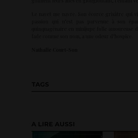
gonflent leurs ailes en glougloutant, l’enfant v
Le navet me navre. Son écorce grisâtre qui v
passion qui n’est pas parvenue à son épan
quinquagénaire en minijupe folle amoureuse d’u
fade comme son nom, a une odeur d’hospice.
Nathalie Court-Son
TAGS
A LIRE AUSSI