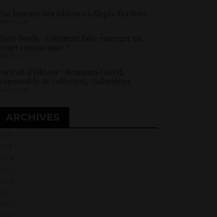
ne Journée des éditeurs à Aleph-Ecriture
 juillet 2026
arie Boulic : comment faire émerger un
rojet romanesque ?
 juillet 2026
ortrait d’éditeur : Benjamin Guérif,
esponsable de collection, Gallmeister
 juillet 2026
ARCHIVES
2026
2025
2024
2023
2022
021
2020
2019