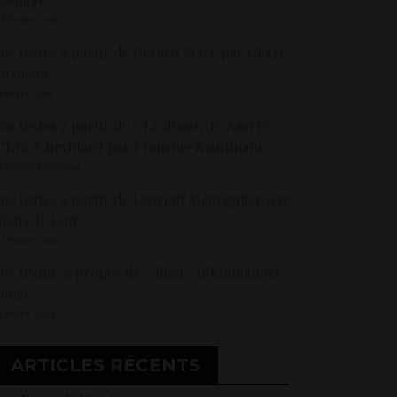
 février 2016
os textes à partir de Gérard Macé par Claire
Eustache
8 mars 2015
os textes à partir de « Le désordre Azerty »
’Eric Chevillard par Francine Kauffmann
9 décembre 2014
os textes à partir de Laurent Mauvignier par
laire le Goff
1 février 2015
os textes: à propos de « Rien » d’Emmanuel
enet
7 mars 2014
ARTICLES RÉCENTS