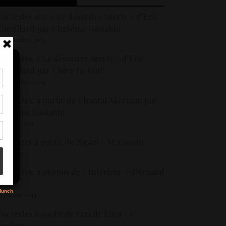
os textes sur: « Le désordre Azerty » d’Eric
hevillard par Christine Gastaldo
9 décembre 2014
os textes: « Le désordre Azerty » d’Eric
hevillard par Claire Le Goff
9 décembre 2014
tir
os textes: à partir de Chantal Akerman par
nt
son
hristine Gastaldo
2 janvier 2015
os textes à partir de Pigani – M. Garcin
s
 juin 2015
os textes: à propos de « Intérieur » d’Arnaud
laas
8 janvier 2014
os textes à partir de Erri de Luca – C.
ouliou