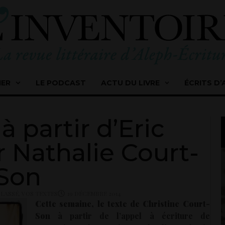
IER
LE PODCAST
ACTU DU LIVRE
ÉCRITS D’
à partir d’Eric
r Nathalie Court-
Son
LASSÉ
,
VOS TEXTES
19 DÉCEMBRE 2014
Cette semaine, le texte de Christine Court-
Son
à partir de l’appel à écriture de