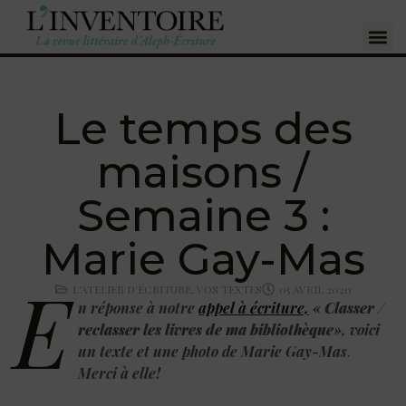
Le temps des
maisons /
Semaine 3 :
Marie Gay-Mas
E
L'ATELIER D'ÉCRITURE
,
VOS TEXTES
05 AVRIL 2020
n réponse à notre
appel à écriture,
«
Classer /
reclasser les livres de ma bibliothèque
», voici
un texte et une photo de Marie Gay-Mas
.
Merci à elle!