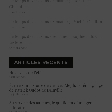
Le temps des maisons / Semaine 3 : Dorothée
Chaoui
7 avril 2020
Le temps des maisons / Semaine 3 : Michèle Guitton
4 avril 2020
Le temps des maisons / semaine 1 : Sophie Lafue,
texte 26 !
22 mars 2020
ARTICLES RÉCENTS
Nos livres de l’été !
25 juillet 2026
Écrire son histoire de vie avec Aleph, le témoignage
de Patrick Oudot de Dainville
24 juillet 2026
Au service des auteurs, le quotidien d’un agent
littéraire
23 juillet 2026