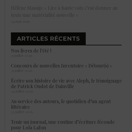
Hélène Massip: « Lire à haute voix c’est donner au
texte une matérialité nouvelle »
24 mai 2019
ARTICLES RÉCENTS
Nos livres de l’été !
25 juillet 2026
Concours de nouvelles Inventoire « Détour(s) »
25 juillet 2026
Écrire son histoire de vie avec Aleph, le témoignage
de Patrick Oudot de Dainville
24 juillet 2026
Au service des auteurs, le quotidien d’un agent
littéraire
23 juillet 2026
Tenir un journal, une routine d’écriture féconde
pour Lola Lafon