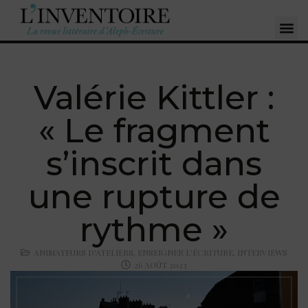
Valérie Kittler :
« Le fragment
s’inscrit dans
une rupture de
rythme »
ANIMATEURS D'ATELIERS
,
ENSEIGNER L'ÉCRITURE
,
INTERVIEWS
26 AOÛT 2023