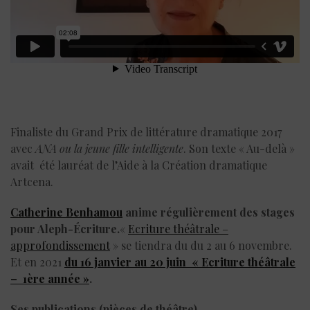
Finaliste du Grand Prix de littérature dramatique 2017
avec
ANA ou la jeune fille intelligente
. Son texte « Au-delà »
avait été lauréat de l’Aide à la Création dramatique
Artcena.
Catherine Benhamou
anime régulièrement des stages
pour Aleph-Écriture.
«
Ecriture théâtrale –
approfondissement
» se tiendra du du 2 au 6 novembre.
Et en 2021
du 16 janvier au 20 juin « Ecriture théâtrale
– 1ère année »
.
Ses publications
(pièces de théâtre)