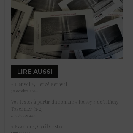
LIRE AUSSI
« L’envol », Hervé Keraval
30 octobre 2024
Vos textes à partir du roman: « Roissy » de Tiffany
Tavernier (1/2)
23 octobre 2019
« Évasion », Cyril Castro
5 juillet 2023