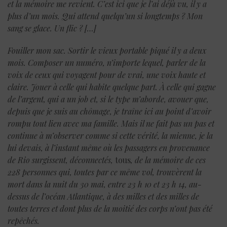
et la mémoire me revient. C’est ici que je l’ai déjà vu, il y a
plus d’un mois. Qui attend quelqu’un si longtemps ? Mon
sang se glace. Un flic ?
[…]
Fouiller mon sac. Sortir le vieux portable piqué il y a deux
mois. Composer un numéro, n’importe lequel, parler de la
voix de ceux qui voyagent pour de vrai, une voix haute et
claire. Jouer à celle qui habite quelque part. À celle qui gagne
de l’argent, qui a un job et, si le type m’aborde, avouer que,
depuis que je suis au chômage, je traîne ici au point d’avoir
rompu tout lien avec ma famille. Mais il ne fait pas un pas et
continue à m’observer comme si cette vérité, la mienne, je la
lui devais, à l’instant même où les passagers en provenance
de Rio surgissent, déconnectés,
tous
, de la mémoire de ces
228 personnes qui, toutes par ce même vol, trouvèrent la
mort dans la nuit du 30 mai, entre 23 h 10 et 23 h 14, au-
dessus de l’océan Atlantique, à des milles et des milles de
toutes terres et dont plus de la moitié des corps n’ont pas été
repêchés.