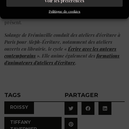
Voir les préférences
Errance pour rester anonyme. Errance dans les
méandres de sa mémoire perdue qui clignote, avec la
Politique de cookies
hantise que son passé ne soit bien plus terrifiant que son
présent.
Solange de Fréminville
conduit des ateliers d’écriture à
Paris pour Aleph-Écriture, notamment des ateliers
ouverts en librairie, le cycle «
Écrire avec les auteurs
contemporains
». Elle anime également des
formations
d’animateurs d’ateliers d’écriture
.
TAGS
PARTAGER
,
ROISSY
TIFFANY