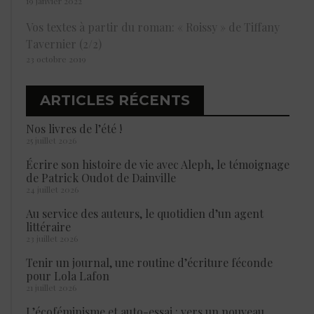
19 janvier 2022
Vos textes à partir du roman: « Roissy » de Tiffany
Tavernier (2/2)
23 octobre 2019
ARTICLES RÉCENTS
Nos livres de l’été !
25 juillet 2026
Écrire son histoire de vie avec Aleph, le témoignage
de Patrick Oudot de Dainville
24 juillet 2026
Au service des auteurs, le quotidien d’un agent
littéraire
23 juillet 2026
Tenir un journal, une routine d’écriture féconde
pour Lola Lafon
21 juillet 2026
L’écoféminisme et auto-essai : vers un nouveau