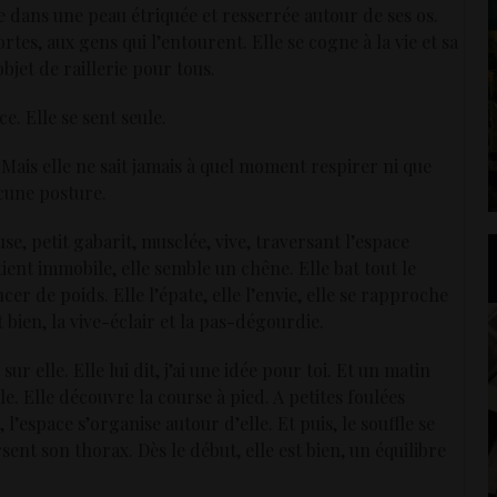
ise dans une peau étriquée et resserrée autour de ses os.
es, aux gens qui l’entourent. Elle se cogne à la vie et sa
bjet de raillerie pour tous.
e. Elle se sent seule.
ais elle ne sait jamais à quel moment respirer ni que
ucune posture.
euse, petit gabarit, musclée, vive, traversant l’espace
ient immobile, elle semble un chêne. Elle bat tout le
cer de poids. Elle l’épate, elle l’envie, elle se rapproche
t bien, la vive-éclair et la pas-dégourdie.
ur elle. Elle lui dit, j’ai une idée pour toi. Et un matin
e. Elle découvre la course à pied. A petites foulées
l’espace s’organise autour d’elle. Et puis, le souffle se
sent son thorax. Dès le début, elle est bien, un équilibre