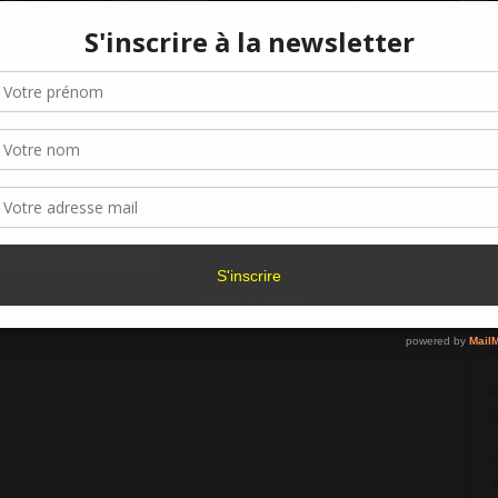
R
 la soirée de
« Quelque part dans la forêt
Gérer le consentement aux cookies
»
s prix du concours
primaire », prix du public de
3
 2026
L’Inventoire !
r offrir les meilleures expériences, nous utilisons des technologies telles que les
kies pour stocker et/ou accéder aux informations des appareils. Le fait de consen
«
es technologies nous permettra de traiter des données telles que le comporteme
3
navigation ou les ID uniques sur ce site. Le fait de ne pas consentir ou de retirer 
sentement peut avoir un effet négatif sur certaines caractéristiques et fonctions.
«
3
Accepter
Refuser
Voir les préférence
«
3
Politique de cookies
«
3
«
3
«
3