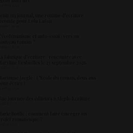
gent littéraire
3 juillet 2026
enir un journal, une routine d’écriture
éconde pour Lola Lafon
1 juillet 2026
’écoféminisme et auto-essai : vers un
nouveau roman ?
8 juillet 2026
a fabrique d’écriture : rencontre avec
aryline Desbiolles le 23 septembre 2026
5 juillet 2026
arianne Jaeglé : L’École du roman, deux ans
our écrire !
4 juillet 2026
ne Journée des éditeurs à Aleph-Ecriture
 juillet 2026
arie Boulic : comment faire émerger un
rojet romanesque ?
 juillet 2026