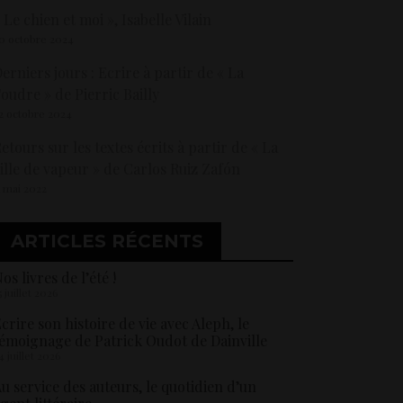
 Le chien et moi », Isabelle Vilain
0 octobre 2024
erniers jours : Ecrire à partir de « La
oudre » de Pierric Bailly
2 octobre 2024
etours sur les textes écrits à partir de « La
ille de vapeur » de Carlos Ruiz Zafón
1 mai 2022
ARTICLES RÉCENTS
os livres de l’été !
5 juillet 2026
crire son histoire de vie avec Aleph, le
émoignage de Patrick Oudot de Dainville
4 juillet 2026
u service des auteurs, le quotidien d’un