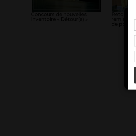
Concours de nouvelles
Retour sur
Inventoire « Détour(s) »
remise de
de poésie
Pou
coo
à c
de 
con