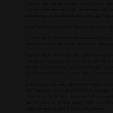
Elle a 16 ans, elle est grande, maigre, mal à l’a
Elle se cogne aux murs, aux chambranles des port
maladresse est une humiliation pour elle et un o
Cette inaptitude à habiter l’espace est un supplic
Le médecin de famille lui recommande le yoga. M
faire de ce corps tout raide qui n’entre dans a
Dans sa classe, il y a cette fille, Lola. Une teign
comme un courant d’air. Avec ça, quand elle se t
monde à la corde lisse, au cheval d’arçon, au lan
d’elle pour ne plus la jalouser. Elles s’entenden
Lola devient une amie, qui pose un regard affilé s
elle l’emmène courir dans la forêt de Romainvill
d’abord, ça envoie bien. Ses jambes se déploient, 
met en place, de pleines goulées d’air qui traver
s’installe entre le ciel, la terre et le chemin.