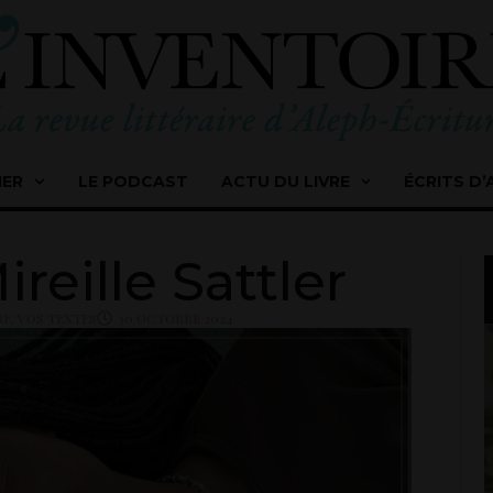
IER
LE PODCAST
ACTU DU LIVRE
ÉCRITS D’
Mireille Sattler
RE
,
VOS TEXTES
30 OCTOBRE 2024