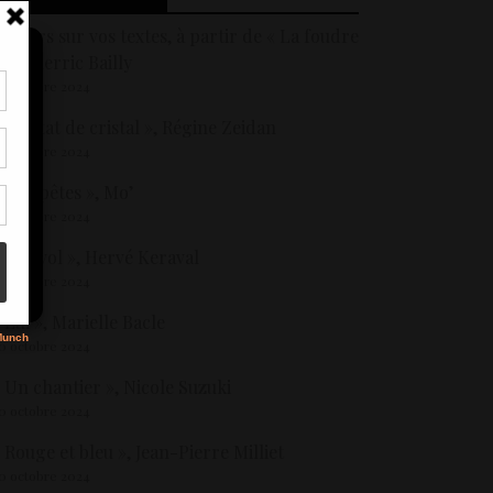
etours sur vos textes, à partir de « La foudre
 de Pierric Bailly
0 octobre 2024
tir
 À l’état de cristal », Régine Zeidan
nt
0 octobre 2024
son
 Tempêtes », Mo’
0 octobre 2024
s
 L’envol », Hervé Keraval
0 octobre 2024
 Lui », Marielle Bacle
0 octobre 2024
 Un chantier », Nicole Suzuki
0 octobre 2024
 Rouge et bleu », Jean-Pierre Milliet
0 octobre 2024