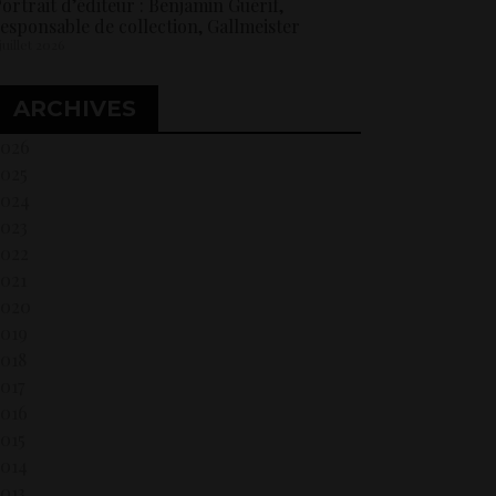
ortrait d’éditeur : Benjamin Guérif,
esponsable de collection, Gallmeister
 juillet 2026
ARCHIVES
2026
2025
2024
2023
2022
021
2020
2019
018
017
2016
015
2014
013