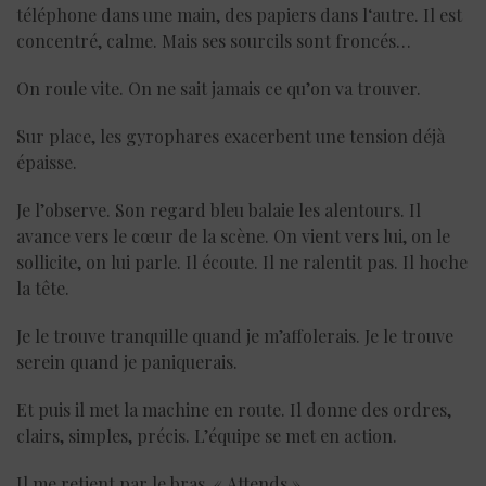
téléphone dans une main, des papiers dans l‘autre. Il est
concentré, calme. Mais ses sourcils sont froncés…
On roule vite. On ne sait jamais ce qu’on va trouver.
Sur place, les gyrophares exacerbent une tension déjà
épaisse.
Je l’observe. Son regard bleu balaie les alentours. Il
avance vers le cœur de la scène. On vient vers lui, on le
sollicite, on lui parle. Il écoute. Il ne ralentit pas. Il hoche
la tête.
Je le trouve tranquille quand je m’affolerais. Je le trouve
serein quand je paniquerais.
Et puis il met la machine en route. Il donne des ordres,
clairs, simples, précis. L’équipe se met en action.
Il me retient par le bras. « Attends ».