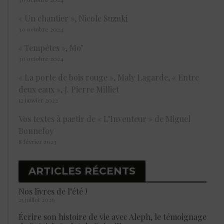
« Un chantier », Nicole Suzuki
30 octobre 2024
« Tempêtes », Mo’
30 octobre 2024
« La porte de bois rouge », Maly Lagarde, « Entre
deux eaux », J. Pierre Milliet
12 janvier 2022
Vos textes à partir de « L’Inventeur » de Miguel
Bonnefoy
8 février 2023
ARTICLES RÉCENTS
Nos livres de l’été !
25 juillet 2026
Écrire son histoire de vie avec Aleph, le témoignage