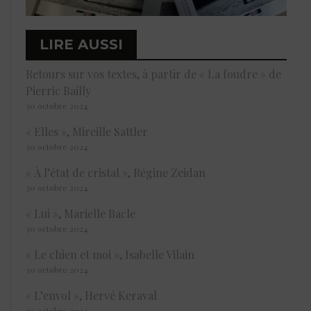
LIRE AUSSI
Retours sur vos textes, à partir de « La foudre » de
Pierric Bailly
30 octobre 2024
« Elles », Mireille Sattler
30 octobre 2024
« À l’état de cristal », Régine Zeidan
30 octobre 2024
« Lui », Marielle Bacle
30 octobre 2024
« Le chien et moi », Isabelle Vilain
30 octobre 2024
« L’envol », Hervé Keraval
30 octobre 2024