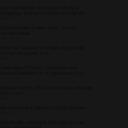
crire son histoire de vie avec Aleph, le
émoignage de Patrick Oudot de Dainville
4 juillet 2026
’écoféminisme et auto-essai : vers un
nouveau roman ?
8 juillet 2026
etour sur la soirée de remise des prix du
oncours de poésie 2026
6 juillet 2026
a fabrique d’écriture : rencontre avec
aryline Desbiolles le 23 septembre 2026
5 juillet 2026
arianne Jaeglé : L’École du roman, deux ans
our écrire !
4 juillet 2026
ne Journée des éditeurs à Aleph-Ecriture
 juillet 2026
arie Boulic : comment faire émerger un
rojet romanesque ?