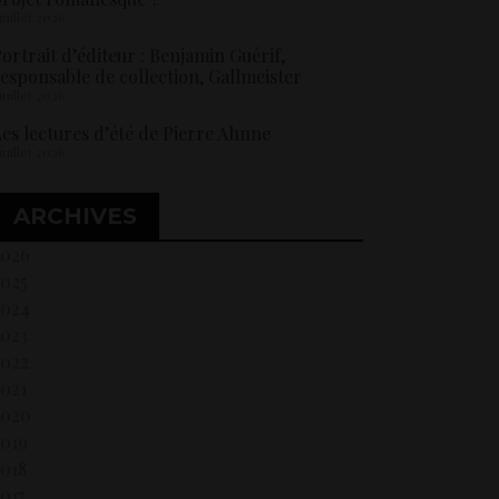
 juillet 2026
ortrait d’éditeur : Benjamin Guérif,
esponsable de collection, Gallmeister
 juillet 2026
es lectures d’été de Pierre Ahnne
 juillet 2026
ARCHIVES
2026
2025
2024
2023
2022
021
2020
2019
018
017