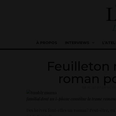
À PROPOS
INTERVIEWS
L’ATEL
Feuilleton
roman po
ACTU DU LIVRE
,
ÉD
familial dont un i-phone constitue la trame roman
Des brèves font-elles un roman? Peut-être, en t