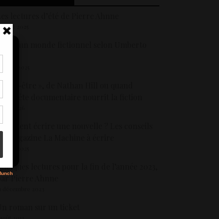
es lectures d’été de Pierre Ahnne
 juillet 2025
réer un monde fictionnel selon Umberto
Eco
1 mars 2025
tir
 Bien-être », de Nathan Hill ou quand
nt
son
’enquête documentaire nourrit la fiction
 juin 2026
omment écrire une nouvelle ? Les conseils
s
u magazine La Machine à écrire
 juillet 2025
uelques lectures pour la fin de l’année 2023,
ar Pierre Ahnne
1 décembre 2023
n roman sur un ticket
 août 2013