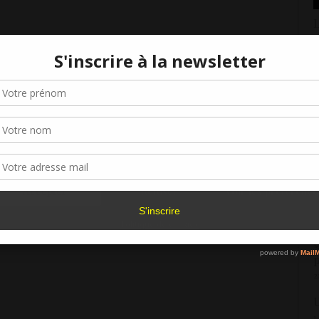
L
7
C
Gérer le consentement aux cookies
3
r offrir les meilleures expériences, nous utilisons des technologies telles que les
kies pour stocker et/ou accéder aux informations des appareils. Le fait de consen
«
es technologies nous permettra de traiter des données telles que le comporteme
navigation ou les ID uniques sur ce site. Le fait de ne pas consentir ou de retirer 
l
sentement peut avoir un effet négatif sur certaines caractéristiques et fonctions.
2
C
Accepter
Refuser
Voir les préférence
d
4
Politique de cookies
Q
p
2
U
1