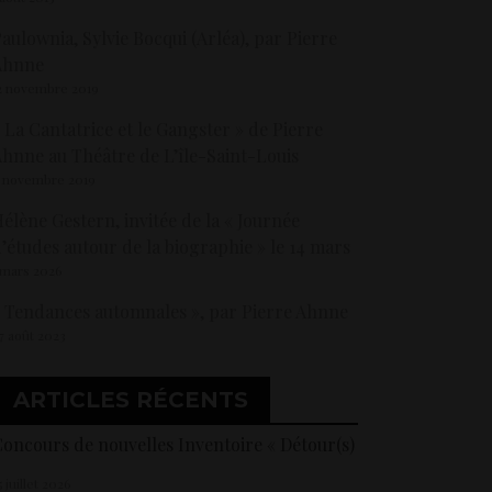
aulownia, Sylvie Bocqui (Arléa), par Pierre
Ahnne
2 novembre 2019
 La Cantatrice et le Gangster » de Pierre
hnne au Théâtre de L’île-Saint-Louis
 novembre 2019
élène Gestern, invitée de la « Journée
’études autour de la biographie » le 14 mars
 mars 2026
 Tendances automnales », par Pierre Ahnne
7 août 2023
ARTICLES RÉCENTS
oncours de nouvelles Inventoire « Détour(s)
5 juillet 2026