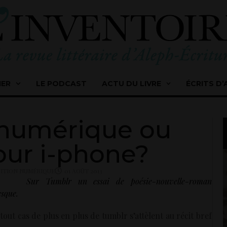
IER
LE PODCAST
ACTU DU LIVRE
ÉCRITS D’
 numérique ou
ur i-phone?
ITION NUMÉRIQUE
01 AOÛT 2013
Sur Tumblr un essai de poésie-nouvelle-roman
esque.
out cas de plus en plus de tumblr s’attèlent au récit bref