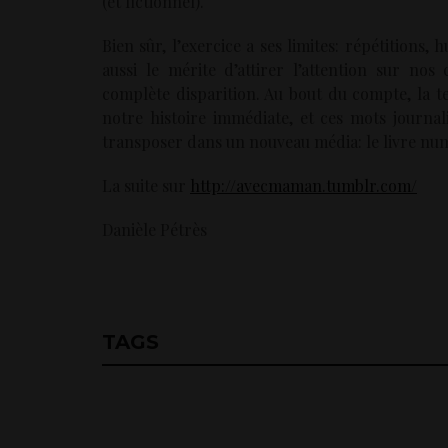
(et fictionnel).
Bien sûr, l’exercice a ses limites: répétitions
aussi le mérite d’attirer l’attention sur n
complète disparition. Au bout du compte, la t
notre histoire immédiate, et ces mots journal
transposer dans un nouveau média: le livre nu
La suite sur
http://avecmaman.tumblr.com/
Danièle Pétrès
TAGS