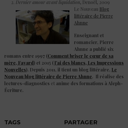
Dernier amour avant liquidation
, Denoël, 2009
Le Nouveau
Blog
littéraire de Pierre
Ahnne
Enseignant et
romancier, Pierre
Ahnne a publié six
romans entre 1997 (
Comment briser le cœur de sa
mère, Fayard
) et 2015 (
J’ai des blancs, Les Impressions
Nouvelles
). Depuis 2011, il tient un blog littéraire,
Le
Nouveau blog littéraire de Pierre Ahnne
. Il réalise des
lectures-diagnostics
et
anime des formations à Aleph-
Écriture.
TAGS
PARTAGER