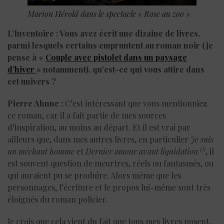
Marion Hérold dans le spectacle « Rose au zoo »
L’Inventoire : Vous avez écrit une dizaine de livres,
parmi lesquels certains empruntent au roman noir (je
pense à «
Couple avec pistolet dans un paysage
d’hiver
» notamment), qu’est-ce qui vous attire dans
cet univers ?
Pierre Ahnne :
C’est intéressant que vous mentionniez
ce roman, car il a fait partie de mes sources
d’inspiration, au moins au départ. Et il est vrai par
ailleurs que, dans mes autres livres, en particulier
Je suis
(1)
un méchant homme
et
Dernier amour avant liquidation
, il
est souvent question de meurtres, réels ou fantasmés, ou
qui auraient pu se produire. Alors même que les
personnages, l’écriture et le propos lui-même sont très
éloignés du roman policier.
Je crois que cela vient du fait que tous mes livres posent,