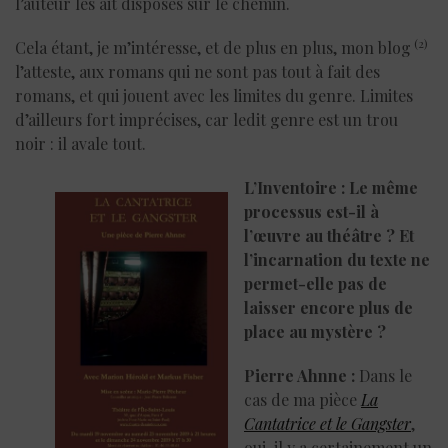
l’auteur les ait disposés sur le chemin.
(2)
Cela étant, je m’intéresse, et de plus en plus, mon blog
l’atteste, aux romans qui ne sont pas tout à fait des
romans, et qui jouent avec les limites du genre. Limites
d’ailleurs fort imprécises, car ledit genre est un trou
noir : il avale tout.
L’Inventoire : Le même
processus est-il à
l’œuvre au théâtre ? Et
l’incarnation du texte ne
permet-elle pas de
laisser encore plus de
place au mystère ?
Pierre Ahnne :
Dans le
cas de ma pièce
La
Cantatrice et le Gangster
,
oui, il y a certainement un