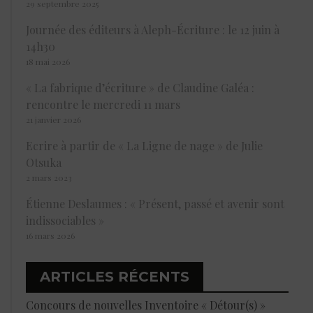
29 septembre 2025
Journée des éditeurs à Aleph-Écriture : le 12 juin à
14h30
18 mai 2026
« La fabrique d’écriture » de Claudine Galéa :
rencontre le mercredi 11 mars
21 janvier 2026
Ecrire à partir de « La Ligne de nage » de Julie
Otsuka
2 mars 2023
Étienne Deslaumes : « Présent, passé et avenir sont
indissociables »
16 mars 2026
ARTICLES RÉCENTS
Concours de nouvelles Inventoire « Détour(s) »