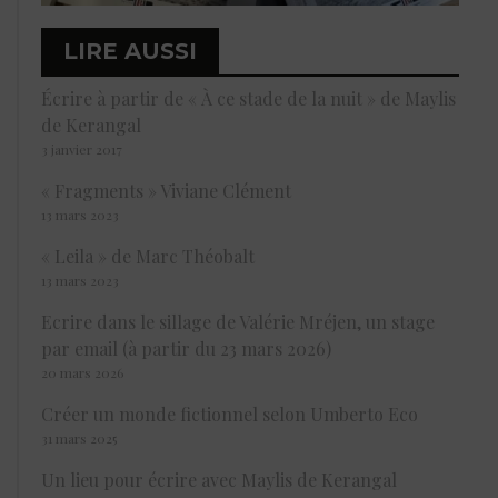
LIRE AUSSI
Écrire à partir de « À ce stade de la nuit » de Maylis
de Kerangal
3 janvier 2017
« Fragments » Viviane Clément
13 mars 2023
« Leila » de Marc Théobalt
13 mars 2023
Ecrire dans le sillage de Valérie Mréjen, un stage
par email (à partir du 23 mars 2026)
20 mars 2026
Créer un monde fictionnel selon Umberto Eco
31 mars 2025
Un lieu pour écrire avec Maylis de Kerangal