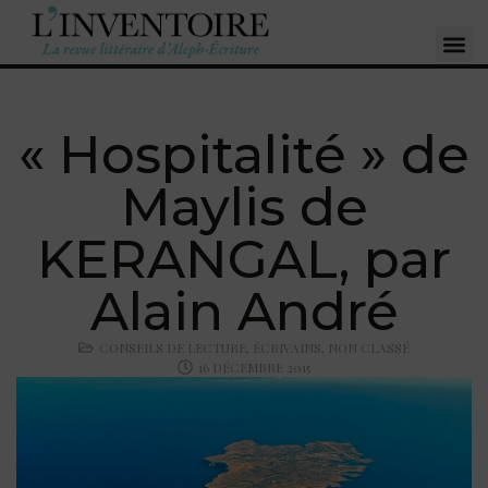
« Hospitalité » de
Maylis de
KERANGAL, par
Alain André
CONSEILS DE LECTURE
,
ÉCRIVAINS
,
NON CLASSÉ
16 DÉCEMBRE 2015