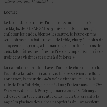
entière avec eux. Hospitalité. »
Lecture
Le titre est le leitmotiv d’une obsession. Le bref récit
de Maylis de KERANGAL organise « l’information qui
enfle sur les ondes, bientôt les sature, je l’étire en une
seule phrase : un bateau venu de Lybie, chargé de plus de
cinq cents migrants, a fait naufrage ce matin à moins de
deux kilomètres des côtes de l’île de Lampedusa ; près de
trois cents victimes seraient à déplorer ».
La narration se confond avec l’onde de choc que produit
l’écoute à la radio du naufrage. Elle se souvient de Burt
Lancaster, l’acteur du
Guépard
de Visconti, qui joue le
rôle de Don Fabrizio, prince Salina ; l’acteur aussi de
The
Swimmer
, de Frank Perry, qui narre en 1968 l’étrange
odyssée d’un type qui rentre chez lui en traversant à la
nage les piscines des riches propriétés du Connecticut.