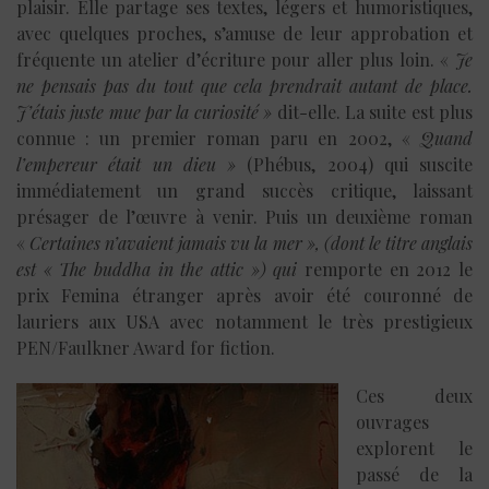
plaisir. Elle partage ses textes, légers et humoristiques,
avec quelques proches, s’amuse de leur approbation et
fréquente un atelier d’écriture pour aller plus loin. «
Je
ne pensais pas du tout que cela prendrait autant de place.
J’étais juste mue par la curiosité »
dit-elle. La suite est plus
connue : un premier roman paru en 2002, «
Quand
l’empereur était un dieu »
(Phébus, 2004) qui suscite
immédiatement un grand succès critique, laissant
présager de l’œuvre à venir. Puis un deuxième roman
«
Certaines n’avaient jamais vu la mer », (
dont le titre anglais
est « The buddha in the attic »)
qui
remporte en 2012 le
prix Femina étranger après avoir été couronné de
lauriers aux USA avec notamment le très prestigieux
PEN/Faulkner Award for fiction.
Ces deux
ouvrages
explorent le
passé de la