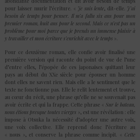
abondante documentation et dit avoir besoin de temps
pour laisser murir l’écriture. «
Je suis lente
, dit-elle.
J’ai
besoin de temps pour penser. Il m’a fallu six ans pour mon
premier roman, huit ans pour le second. Mais ce n’est pas un
problème pour moi parce que je prends un immense plaisir à
y travailler et mon écriture s’enrichit avec le temps
».
Pour ce deuxième roman, elle confie avoir finalisé une
première version qui raconte du point de vue de l’une
d’entre elles, l’épopée de ces japonaises quittant leur
pays au début du XXe siècle pour épouser un homme
dont elles ne savent rien. Mais elle a le sentiment que le
texte ne fonctionne pas. Elle le relit lentement et trouve,
au cœur du récit, une phrase qu’elle ne se souvenait pas
avoir écrite et qui la frappe. Cette phrase «
Sur le bateau,
nous étions presque toutes vierges
», est une révélation : elle
impose à Otsuka la nécessité d’adopter une autre voix,
une voix collective. Elle reprend donc l’écriture au
« nous », et conserve la phrase comme incipit. «
Cette