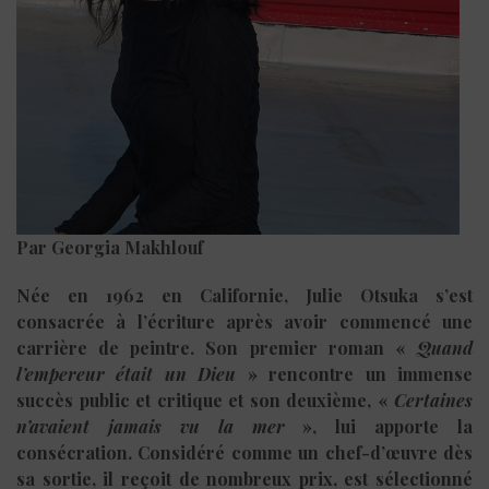
Par Georgia Makhlouf
Née en 1962 en Californie, Julie Otsuka s’est
consacrée à l’écriture après avoir commencé une
carrière de peintre. Son premier roman «
Quand
l’empereur était un Dieu
» rencontre un immense
succès public et critique et son deuxième, «
Certaines
n’avaient jamais vu la mer
», lui apporte la
consécration. Considéré comme un chef-d’œuvre dès
sa sortie, il reçoit de nombreux prix, est sélectionné