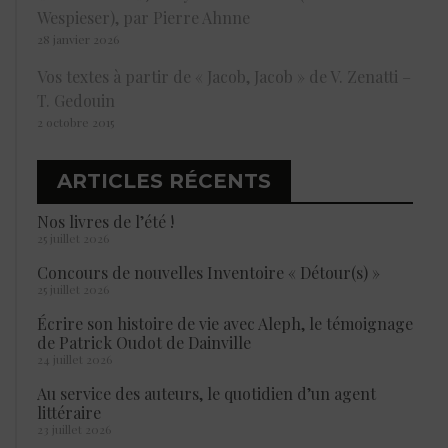
Wespieser), par Pierre Ahnne
28 janvier 2026
Vos textes à partir de « Jacob, Jacob » de V. Zenatti –
T. Gedouin
2 octobre 2015
ARTICLES RÉCENTS
Nos livres de l’été !
25 juillet 2026
Concours de nouvelles Inventoire « Détour(s) »
25 juillet 2026
Écrire son histoire de vie avec Aleph, le témoignage
de Patrick Oudot de Dainville
24 juillet 2026
Au service des auteurs, le quotidien d’un agent
littéraire
23 juillet 2026