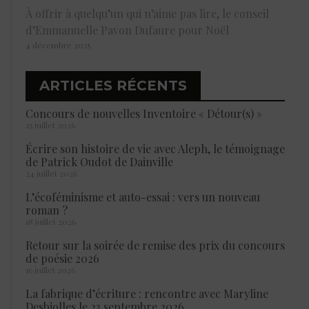
À offrir à quelqu’un qui n’aime pas lire, le conseil
d’Emmanuelle Pavon Dufaure pour Noël
4 décembre 2025
ARTICLES RÉCENTS
Concours de nouvelles Inventoire « Détour(s) »
25 juillet 2026
Écrire son histoire de vie avec Aleph, le témoignage
de Patrick Oudot de Dainville
24 juillet 2026
L’écoféminisme et auto-essai : vers un nouveau
roman ?
18 juillet 2026
Retour sur la soirée de remise des prix du concours
de poésie 2026
16 juillet 2026
La fabrique d’écriture : rencontre avec Maryline
Desbiolles le 23 septembre 2026