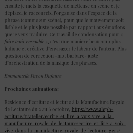
ensuite je mets la casquette de metteuse en scène et je
déplace, je raccourcis, j’organise dans l’espace de la
phrase (comme sur scène), pour que le mouvement soit
lisible et le plus juste possible par rapport aux émotions
que je veux traduire. Ce travail de condensation pour «
faire tenir ensemble
», c’est une manière beaucoup plus
ludique et créative d’envisager le labeur de l’auteur. Plus
question de correction -mot barbare- juste
d’orchestration de la musique des phrases.
Emmanuelle Pavon Dufaure
Prochaines animations:
Résidence d’écriture et lecture à la Manufacture Royale
de Lectoure du 2 au 6 octobre,
https://www.aleph-
ecriture.fr/atelier/ecrire-et-lire-a-voix-vive-a-la-
manufacture-royale-de-lectoure/ecrire-et-lire-a-voix-
vive-dans-la-manufacture-royale-de-lectoure-gers/