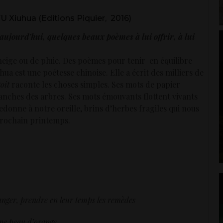
YU Xiuhua (Editions Piquier, 2016)
aujourd’hui, quelques beaux poèmes à lui offrir, à lui
eige ou de pluie. Des poèmes pour tenir en équilibre
iuhua est une poétesse chinoise. Elle a écrit des milliers de
toit
raconte les choses simples. Ses mots de papier
anches des arbres. Ses mots émouvants flottent vivants
fredonne à notre oreille, brins d’herbes fragiles qui nous
prochain printemps.
anger, prendre en leur temps les remèdes
r une peau d’orange