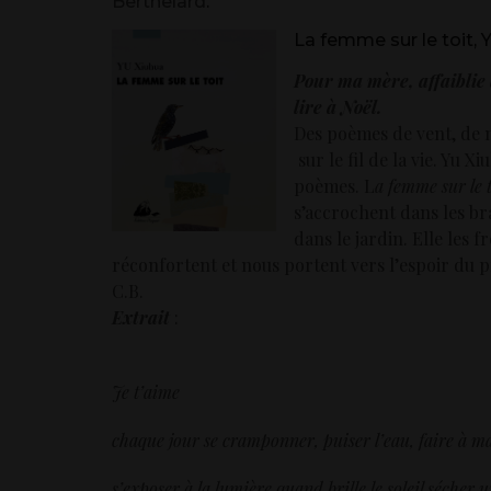
Berthelard
.
La femme sur le toit, 
Pour ma mère, affaiblie 
lire à Noël.
Des poèmes de vent, de n
sur le fil de la vie. Yu X
poèmes. L
a femme sur le 
s’accrochent dans les br
dans le jardin. Elle les 
réconfortent et nous portent vers l’espoir du 
C.B.
Extrait
:
Je t’aime
chaque jour se cramponner, puiser l’eau, faire à m
s’exposer à la lumière quand brille le soleil séche