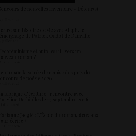
oncours de nouvelles Inventoire « Détour(s)
5 juillet 2026
crire son histoire de vie avec Aleph, le
émoignage de Patrick Oudot de Dainville
4 juillet 2026
’écoféminisme et auto-essai : vers un
nouveau roman ?
8 juillet 2026
etour sur la soirée de remise des prix du
oncours de poésie 2026
6 juillet 2026
a fabrique d’écriture : rencontre avec
aryline Desbiolles le 23 septembre 2026
5 juillet 2026
arianne Jaeglé : L’École du roman, deux ans
our écrire !
4 juillet 2026