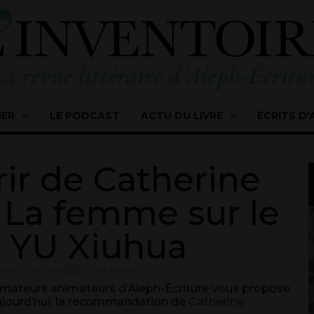
IER
LE PODCAST
ACTU DU LIVRE
ÉCRITS D’
frir de Catherine
« La femme sur le
e YU Xiuhua
ILS DE LECTURE
22 DÉCEMBRE 2021
ormateurs animateurs d’Aleph-Écriture vous propose
. Aujourd’hui, la recommandation de
Catherine