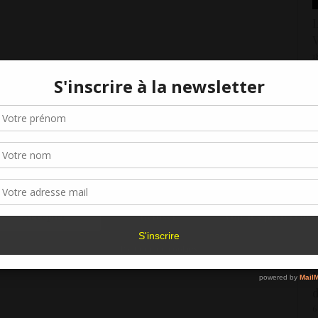
L
V
1
U
Gérer le consentement aux cookies
1
r offrir les meilleures expériences, nous utilisons des technologies telles que les
kies pour stocker et/ou accéder aux informations des appareils. Le fait de consen
L
es technologies nous permettra de traiter des données telles que le comporteme
B
navigation ou les ID uniques sur ce site. Le fait de ne pas consentir ou de retirer 
1
sentement peut avoir un effet négatif sur certaines caractéristiques et fonctions.
L
Accepter
Refuser
Voir les préférence
Politique de cookies
2
L
d
6