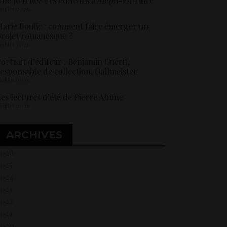
ne Journée des éditeurs à Aleph-Ecriture
 juillet 2026
arie Boulic : comment faire émerger un
rojet romanesque ?
 juillet 2026
ortrait d’éditeur : Benjamin Guérif,
esponsable de collection, Gallmeister
 juillet 2026
es lectures d’été de Pierre Ahnne
 juillet 2026
ARCHIVES
2026
2025
2024
2023
2022
021
2020