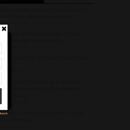
e livre à offrir de Marie-Pascale Lescot : «
ie et destin » de Vassili Grossman
8 décembre 2021
n livre à offrir pour les fêtes : le choix
d’Emmanuelle Pavon-Dufaure
6 décembre 2021
tir
es livres à offrir : le choix de Sylvie Neron-
nt
ancel
son
6 décembre 2021
e choix de L’Inventoire pour les fêtes :
s
« Mon premier roman » d’Emmanuelle
Pavon-Dufaure
0 décembre 2021
es livres à offrir pour les fêtes : le choix
’Anne Baatard
 décembre 2021