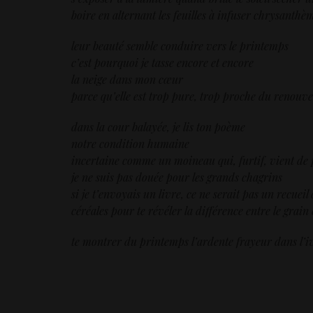
boire en alternant les feuilles à infuser chrysanthè
leur beauté semble conduire vers le printemps
c’est pourquoi je tasse encore et encore
la neige dans mon cœur
parce qu’elle est trop pure, trop proche du renouv
dans la cour balayée, je lis ton poème
notre condition humaine
incertaine comme un moineau qui, furtif, vient de pa
je ne suis pas douée pour les grands chagrins
si je t’envoyais un livre, ce ne serait pas un recuei
céréales pour te révéler la différence entre le grain 
te montrer du printemps l’ardente frayeur dans l’i