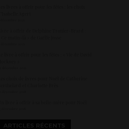
es livres à offrir pour les fêtes : les choix
’Isabelle Agert
 décembre 2021
ivre à offrir de Delphine Tranier-Brard :
 Ce matin-là » de Gaëlle Josse
 décembre 2021
e livre à offrir pour les fêtes : « Vie de David
Hockney »
3 décembre 2021
es choix de livres pour Noël de Catherine
erthelard et Charlotte Brès
9 décembre 2018
n livre à offrir à sa belle-mère pour Noël
2 décembre 2018
ARTICLES RÉCENTS