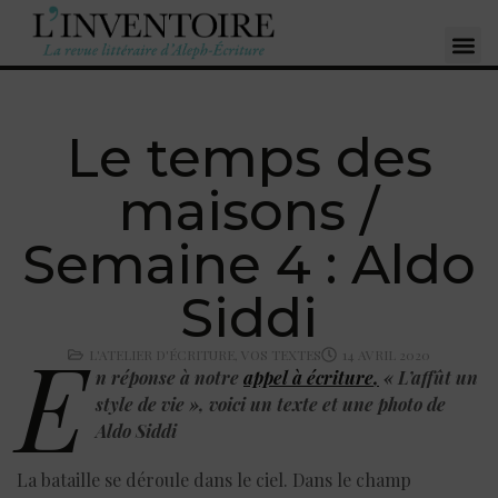
Le temps des
maisons /
Semaine 4 : Aldo
Siddi
E
L'ATELIER D'ÉCRITURE
,
VOS TEXTES
14 AVRIL 2020
n réponse à notre
appel à écriture
,
« L’affût un
style de vie », voici un texte et une photo de
Aldo Siddi
La bataille se déroule dans le ciel. Dans le champ